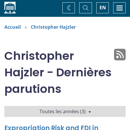
Accueil
Basculer
Togg
EN
Changez
la
navi
recherche
de
thème
Accueil
Christopher Hajzler
Christopher
Hajzler - Dernières
parutions
Toutes les années (3)
Expropriation Risk and FDI in