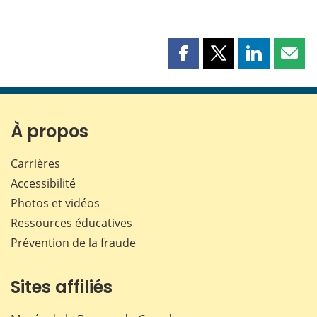
Partager
Partager
Partager
Part
cette
cette
cette
cette
page
page
page
page
sur
sur
sur
par
Facebook
X
LinkedIn
courr
À propos
Carrières
Accessibilité
Photos et vidéos
Ressources éducatives
Prévention de la fraude
Sites affiliés