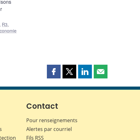
lisons
r
,
R3
,
conomie
Partager
Partager
Partager
Partager
cette
cette
cette
cette
page
page
page
page
sur
sur
sur
par
Facebook
X
LinkedIn
courriel
Contact
Pour renseignements
s
Alertes par courriel
tection
Fils RSS