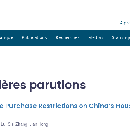
À pr
 banque
Publications
Recherches
Médias
Statisti
ières parutions
 Purchase Restrictions on China’s Hou
 Lu
,
Sisi Zhang
,
Jian Hong