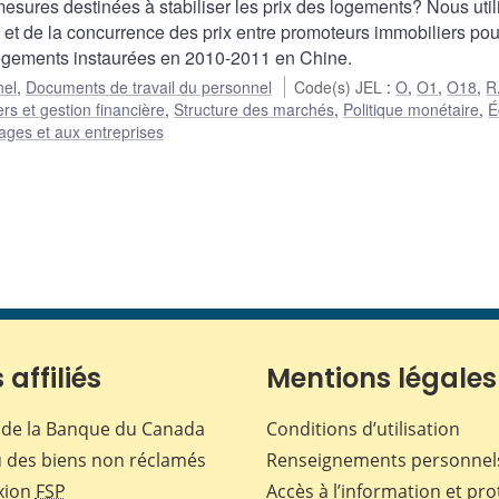
mesures destinées à stabiliser les prix des logements? Nous uti
et de la concurrence des prix entre promoteurs immobiliers pou
e logements instaurées en 2010-2011 en Chine.
nel
,
Documents de travail du personnel
Code(s) JEL
:
O
,
O1
,
O18
,
R
rs et gestion financière
,
Structure des marchés
,
Politique monétaire
,
É
ages et aux entreprises
 affiliés
Mentions légales
de la Banque du Canada
Conditions d’utilisation
 des biens non réclamés
Renseignements personnel
xion
FSP
Accès à l’information et pro