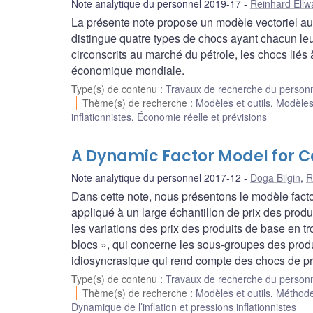
Note analytique du personnel 2019-17
Reinhard Ellw
La présente note propose un modèle vectoriel au
distingue quatre types de chocs ayant chacun leu
circonscrits au marché du pétrole, les chocs lié
économique mondiale.
Type(s) de contenu
:
Travaux de recherche du person
Thème(s) de recherche
:
Modèles et outils
,
Modèle
inflationnistes
,
Économie réelle et prévisions
A Dynamic Factor Model for 
Note analytique du personnel 2017-12
Doga Bilgin
,
R
Dans cette note, nous présentons le modèle fact
appliqué à un large échantillon de prix des pro
les variations des prix des produits de base en
blocs », qui concerne les sous-groupes des prod
idiosyncrasique qui rend compte des chocs de pr
Type(s) de contenu
:
Travaux de recherche du person
Thème(s) de recherche
:
Modèles et outils
,
Méthode
Dynamique de l’inflation et pressions inflationnistes