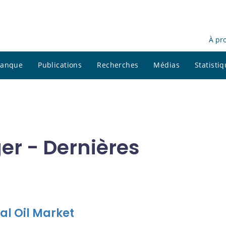
À pr
 banque
Publications
Recherches
Médias
Statisti
er - Dernières
al Oil Market