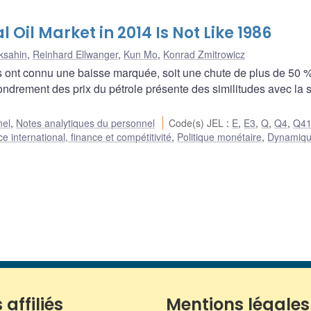
 Oil Market in 2014 Is Not Like 1986
ksahin
,
Reinhard Ellwanger
,
Kun Mo
,
Konrad Zmitrowicz
s ont connu une baisse marquée, soit une chute de plus de 50 %
fondrement des prix du pétrole présente des similitudes avec la s
nel
,
Notes analytiques du personnel
Code(s) JEL
:
E
,
E3
,
Q
,
Q4
,
Q4
international, finance et compétitivité
,
Politique monétaire
,
Dynamiqu
 affiliés
Mentions légales