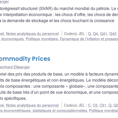
anger
torégressif structurel (SVAR) du marché mondial du pétrole. Le
r interprétation économique : les chocs d’offre, les chocs de 
s à la demande de stockage et les chocs touchant la croissance
nel
,
Notes analytiques du personnel
Code(s) JEL
:
Q
,
Q4
,
Q41
,
Q43
s économiques
,
Politique monétaire
,
Dynamique de l’inflation et pressio
Commodity Prices
einhard Ellwanger
oriel des prix des produits de base, un modèle à facteurs dynam
duits de base énergétiques et non énergétiques. Le modèle déc
 trois composantes : une composante « globale», une composante
uits de base liés d’un point de vue économique, et une compos
ix spécifiques.
nel
,
Notes analytiques du personnel
Code(s) JEL
:
C
,
C5
,
C51
,
Q
,
Q
s économétriques, statistiques et computationnelles
,
Politique monétai