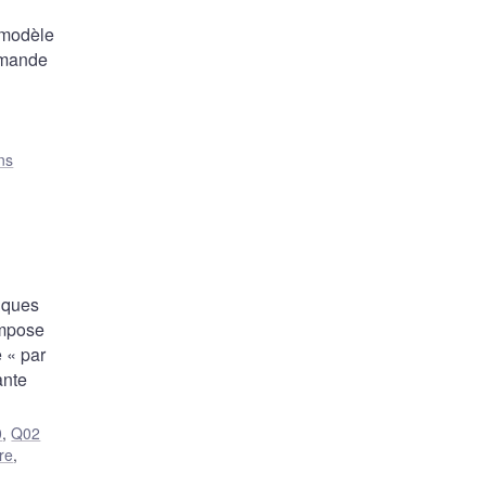
 modèle
demande
ns
iques
ompose
 « par
ante
0
,
Q02
re
,