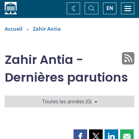
Accueil
Basculer
Togg
EN
Changez
la
navi
recherche
de
thème
Accueil
Zahir Antia
Zahir Antia -
Dernières parutions
Toutes les années (0)