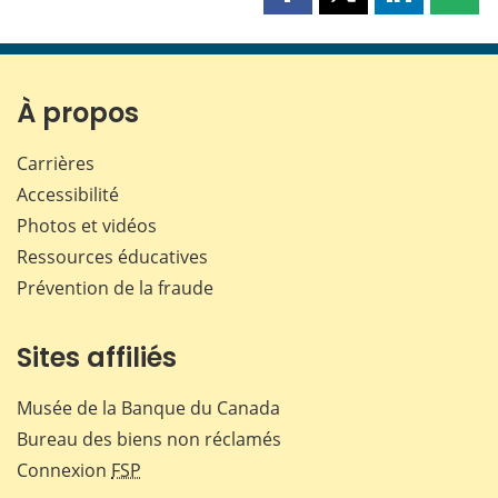
Partager
Partager
Partager
Part
cette
cette
cette
cette
page
page
page
page
sur
sur
sur
par
Facebook
X
LinkedIn
courr
À propos
Carrières
Accessibilité
Photos et vidéos
Ressources éducatives
Prévention de la fraude
Sites affiliés
Musée de la Banque du Canada
Bureau des biens non réclamés
Connexion
FSP