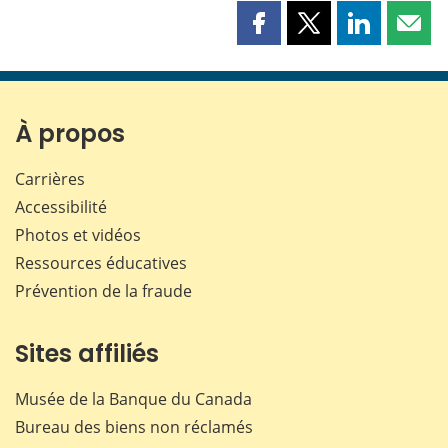
Partager
Partager
Partager
Part
cette
cette
cette
cette
page
page
page
page
sur
sur
sur
par
Facebook
X
LinkedIn
courr
À propos
Carrières
Accessibilité
Photos et vidéos
Ressources éducatives
Prévention de la fraude
Sites affiliés
Musée de la Banque du Canada
Bureau des biens non réclamés