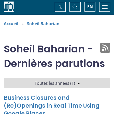
Accueil
Basculer
Togg
EN
Changez
la
navi
recherche
de
thème
Accueil
Soheil Baharian
Soheil Baharian -
Dernières parutions
Toutes les années (1)
Business Closures and
(Re)Openings in Real Time Using
Google Places