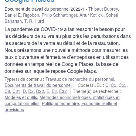
Document de travail du personnel 2022-1
Thibaut Duprey
,
Daniel E. Rigobon
,
Philip Schnattinger
,
Artur Kotlicki
,
Soheil
Baharian
,
T. R. Hurd
La pandémie de COVID-19 a fait ressortir le besoin pour
les décideurs de suivre au plus près les perturbations dans
les secteurs de la vente au détail et de la restauration.
Nous présentons une nouvelle méthode pour mesurer les
taux d’ouverture et fermeture d’entreprises en utilisant des
données en temps réel de Google Places, la base de
données sur laquelle repose Google Maps.
Type(s) de contenu
:
Travaux de recherche du personnel
,
Documents de travail du personnel
Code(s) JEL
:
C
,
C5
,
C55
,
C8
,
C81
,
D
,
D2
,
D22
,
E
,
E3
,
E32
Thème(s) de recherche
:
Modèles et outils
,
Méthodes économétriques, statistiques et
computationnelles
,
Politique monétaire
,
Économie réelle et
prévisions