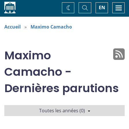
Accueil
Basculer
Togg
EN
Changez
la
navi
recherche
de
thème
Accueil
Maximo Camacho
Maximo
Camacho -
Dernières parutions
Toutes les années (0)