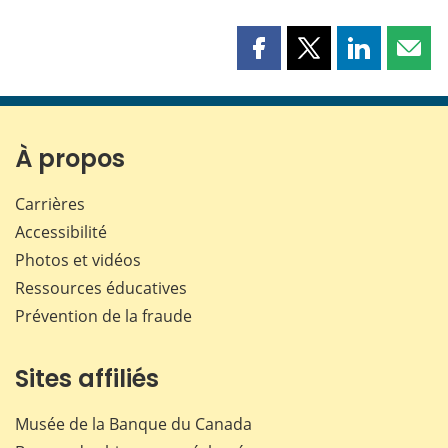
Partager
Partager
Partager
Part
cette
cette
cette
cette
page
page
page
page
sur
sur
sur
par
Facebook
X
LinkedIn
courr
À propos
Carrières
Accessibilité
Photos et vidéos
Ressources éducatives
Prévention de la fraude
Sites affiliés
Musée de la Banque du Canada