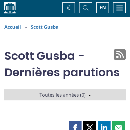
Accueil
Basculer
Togg
EN
Changez
la
navi
recherche
de
thème
Accueil
Scott Gusba
Scott Gusba -
Dernières parutions
Toutes les années (0)