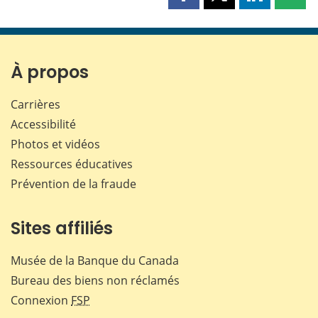
Partager
Partager
Partager
Part
cette
cette
cette
cette
page
page
page
page
sur
sur
sur
par
Facebook
X
LinkedIn
courr
À propos
Carrières
Accessibilité
Photos et vidéos
Ressources éducatives
Prévention de la fraude
Sites affiliés
Musée de la Banque du Canada
Bureau des biens non réclamés
Connexion
FSP