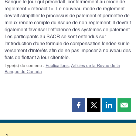
Banque le jour qui précédait, conformément au mode de
règlement « rétroactif ». Le nouveau mode de règlement
devrait simplifier le processus de paiement et permettre de
mieux rendre compte du risque de non-règlement; il devrait
également favoriser l'efficience des systèmes de paiement.
Les participants au SACR se sont entendus sur
l'introduction d'une formule de compensation fondée sur le
versement d'intérêts afin de ne pas imposer à nouveau des
frais de flottant à leur clientèle.
Type(s) de contenu
:
Publications
,
Articles de la Revue de la
Banque du Canada
Partager
Partager
Partager
Part
cette
cette
cette
cette
page
page
page
page
sur
sur
sur
par
Facebook
X
LinkedIn
courr