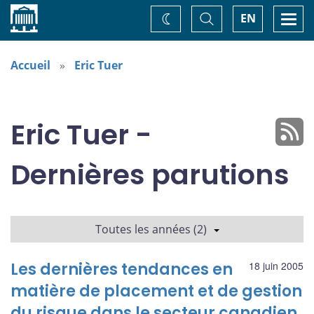
Accueil
Basculer
Togg
EN
Changez
la
navi
recherche
de
thème
Accueil
Eric Tuer
Eric Tuer -
Dernières parutions
Toutes les années (2)
Les dernières tendances en
18 juin 2005
matière de placement et de gestion
du risque dans le secteur canadien