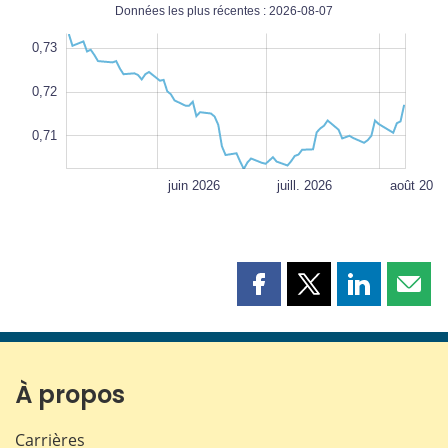
Données les plus récentes : 2026-08-07
100%
(États-
5
5
1
0
4
0
9
8
0,73
Unis)
0,72
0,715
L
0,71
mai 2026
sept. 2026
L
juin 2026
juill. 2026
août 2026
Partager
Partager
Partager
Part
cette
cette
cette
cette
page
page
page
page
sur
sur
sur
par
Facebook
X
LinkedIn
courr
À propos
Carrières