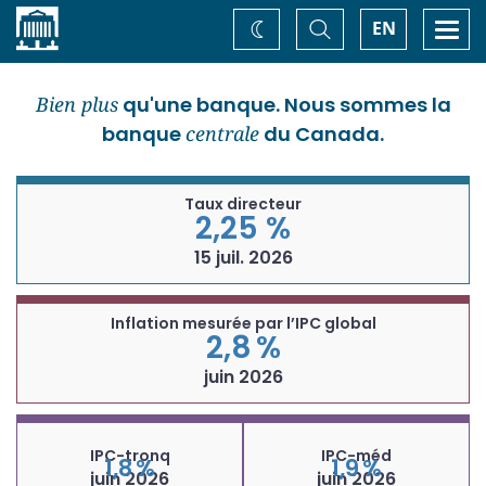
Accueil
Basculer
Togg
EN
Changez
la
navi
recherche
de
thème
Bien plus
qu'une banque. Nous sommes la
banque
centrale
du Canada.
Taux directeur
2,25 %
15 juil. 2026
Inflation mesurée par l’IPC global
2,8 %
juin 2026
IPC-tronq
IPC-méd
1,8 %
1,9 %
juin 2026
juin 2026