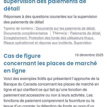
supervision des paiements de
détail
Réponses à des questions courantes sur la supervision
des paiements de détail
Type(s) de contenu
:
Documents sur les paiements de détail
,
Documents complémentaires
Thème(s)
:
Paiements de détail
,
Enregistrement
,
Protection des fonds des utilisateurs finaux
,
Risque opérationnel et réponse aux incidents
,
Supervision
Cas de figure
19 décembre 2025
concernant les places de marché
en ligne
Voici des exemples fictifs qui présentent l’approche de la
Banque du Canada concernant les places de marché en
ligne et qui clarifient ce qui fait qu’une fonction de
paiement est accessoire ou non à leurs activités. Les
fonctions de paiement comprennent la fourniture ou la
tenue d’un compte; la détention de fonds au nom d’un