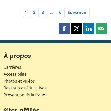
1
2
3
…
6
Suivant »
Partager
Partager
Partager
Part
cette
cette
cette
cette
page
page
page
page
sur
sur
sur
par
Facebook
X
LinkedIn
courr
À propos
Carrières
Accessibilité
Photos et vidéos
Ressources éducatives
Prévention de la fraude
Sites affiliés