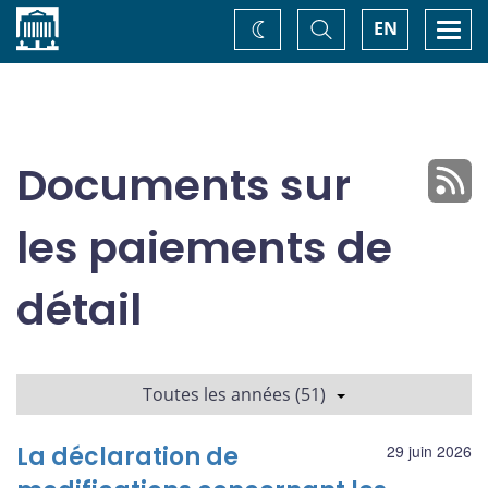
Accueil
Basculer
Togg
EN
Changez
la
navi
recherche
de
thème
Documents sur
les paiements de
détail
Toutes les années (51)
La déclaration de
29 juin 2026