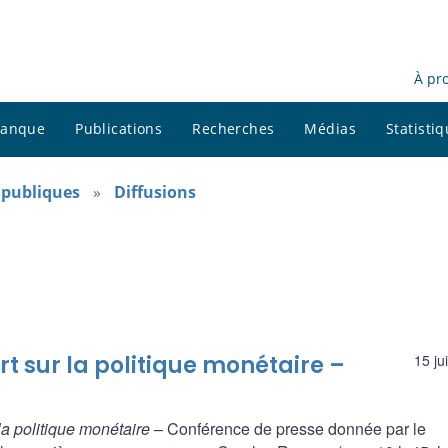
À pr
 banque
Publications
Recherches
Médias
Statisti
s publiques
Diffusions
t sur la politique monétaire –
15 ju
la politique monétaire
– Conférence de presse donnée par le