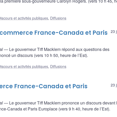
 la première sous-gouverneure Carolyn Rogers. (vers 10 h 45, 
iscours et activités publiques
,
Diffusions
e commerce France-Canada et Paris
23 
al
— Le gouverneur Tiff Macklem répond aux questions des
noncé un discours (vers 10 h 50, heure de l’Est).
iscours et activités publiques
,
Diffusions
erce France-Canada et Paris
23 
al
— Le gouverneur Tiff Macklem prononce un discours devant 
-Canada et Paris Europlace (vers 9 h 40, heure de l’Est).