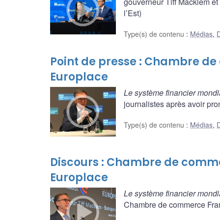
gouverneur Tiff Macklem et
l’Est)
Type(s) de contenu
:
Médias
,
D
Point de presse : Chambre d
Europlace
Le système financier mondi
journalistes après avoir pro
Type(s) de contenu
:
Médias
,
D
Discours : Chambre de comm
Europlace
Le système financier mondi
Chambre de commerce France