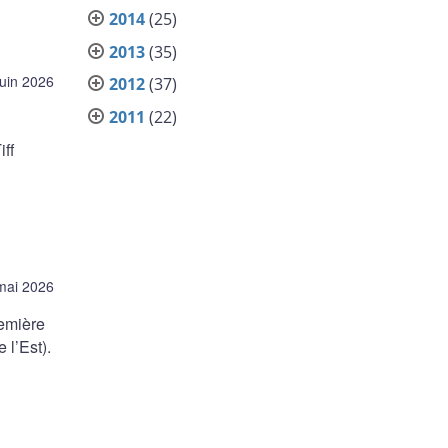
2014
(25)
2013
(35)
juin 2026
2012
(37)
2011
(22)
ff
mai 2026
emière
 l’Est).