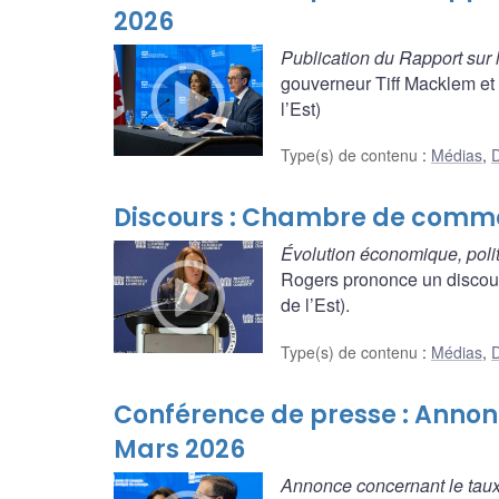
2026
Publication du Rapport sur 
gouverneur Tiff Macklem et
l’Est)
Type(s) de contenu
:
Médias
,
D
Discours : Chambre de comm
Évolution économique, polit
Rogers prononce un discou
de l’Est).
Type(s) de contenu
:
Médias
,
D
Conférence de presse : Annon
Mars 2026
Annonce concernant le taux