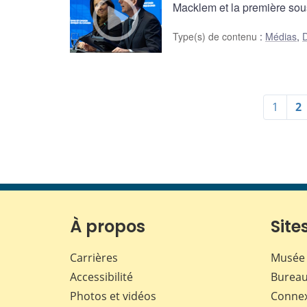
Macklem et la première sou
Type(s) de contenu
:
Médias
,
D
1
2
À propos
Sites
Carrières
Musée 
Accessibilité
Bureau
Photos et vidéos
Conne