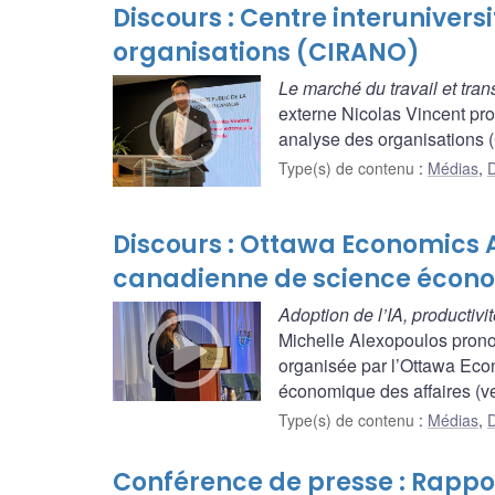
Discours : Centre interunivers
organisations (CIRANO)
Le marché du travail et tr
externe Nicolas Vincent pro
analyse des organisations (
Type(s) de contenu
:
Médias
,
D
Discours : Ottawa Economics A
canadienne de science écono
Adoption de l’IA, productiv
Michelle Alexopoulos prono
organisée par l’Ottawa Eco
économique des affaires (ve
Type(s) de contenu
:
Médias
,
D
Conférence de presse : Rapport