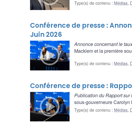
Type(s) de contenu
:
Médias
,
D
Conférence de presse : Annon
Juin 2026
Annonce concernant le taux
Macklem et la première sou
Type(s) de contenu
:
Médias
,
D
Conférence de presse : Rapport
Publication du Rapport sur l
sous-gouverneure Carolyn Ro
Type(s) de contenu
:
Médias
,
D