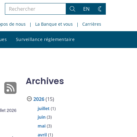
Rechercher
EN
Rechercher
Changez
dans
de
opos de nous
La Banque et vous
Carrières
le
thème
site
Rechercher
ques
Surveillance réglementaire
dans
le
site
Archives
2026
(15)
juillet
(1)
illet 2026
juin
(3)
mai
(3)
avril
(1)