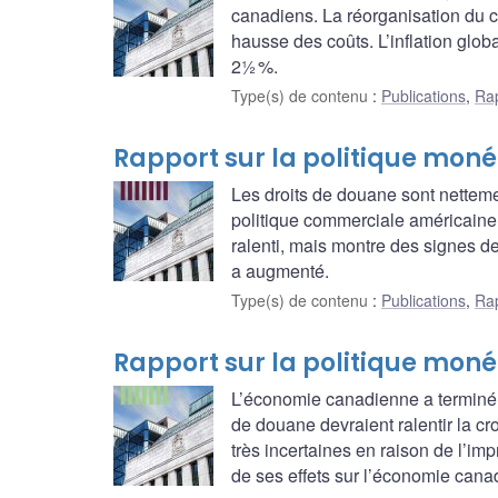
canadiens. La réorganisation du 
hausse des coûts. L’inflation glob
2½ %.
Type(s) de contenu
:
Publications
,
Rap
Rapport sur la politique monét
Les droits de douane sont nettemen
politique commerciale américaine 
ralenti, mais montre des signes de 
a augmenté.
Type(s) de contenu
:
Publications
,
Rap
Rapport sur la politique monét
L’économie canadienne a terminé l
de douane devraient ralentir la cr
très incertaines en raison de l’imp
de ses effets sur l’économie cana