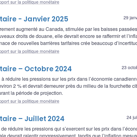
port sur la politique monétaire
taire - Janvier 2025
29 jan
rement augmenté au Canada, stimulée par les baisses passée
veaux droits de douane, elle devrait encore se raffermir et l’infl
enace de nouvelles barrières tarifaires crée beaucoup d’incertitu
port sur la politique monétaire
taire – Octobre 2024
23 octo
é à réduire les pressions sur les prix dans l’économie canadienn
environ 2 % et devrait demeurer près du milieu de la fourchette ci
ant la période de projection.
port sur la politique monétaire
aire – Juillet 2024
24 ju
n de réduire les pressions qui s’exercent sur les prix dans l’éco
le devrait ralentir progressivement, tandis que l’inflation mesu