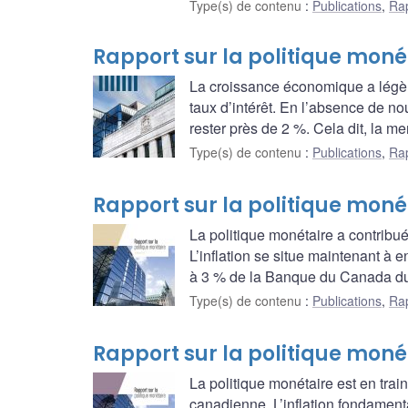
Type(s) de contenu
:
Publications
,
Rap
Rapport sur la politique moné
La croissance économique a légè
taux d’intérêt. En l’absence de nou
rester près de 2 %. Cela dit, la m
Type(s) de contenu
:
Publications
,
Rap
Rapport sur la politique moné
La politique monétaire a contribu
L’inflation se situe maintenant à 
à 3 % de la Banque du Canada dur
Type(s) de contenu
:
Publications
,
Rap
Rapport sur la politique monét
La politique monétaire est en trai
canadienne. L’inflation fondamenta