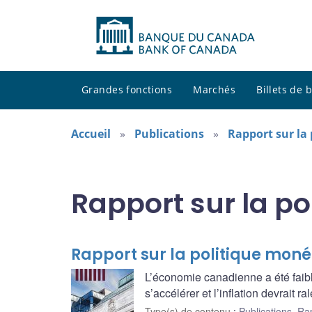
Grandes fonctions
Marchés
Billets de
Accueil
Publications
Rapport sur la
Rapport sur la po
Rapport sur la politique monét
L’économie canadienne a été faibl
s’accélérer et l’inflation devrait r
Type(s) de contenu
:
Publications
,
Rap