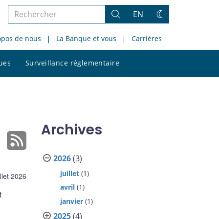
Rechercher
EN
Rechercher
Changez
dans
de
opos de nous
La Banque et vous
Carrières
le
thème
site
Rechercher
ques
Surveillance réglementaire
dans
le
site
Archives
2026
(3)
juillet
(1)
illet 2026
avril
(1)
t
janvier
(1)
2025
(4)