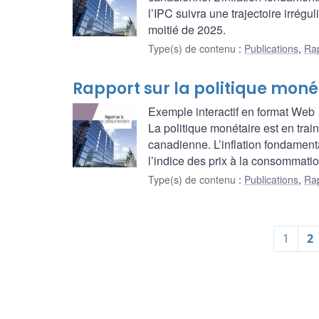
l’IPC suivra une trajectoire irrégu
moitié de 2025.
Type(s) de contenu
:
Publications
,
Rap
Rapport sur la politique monét
Exemple interactif en format Web
La politique monétaire est en trai
canadienne. L’inflation fondamenta
l’indice des prix à la consommation
Type(s) de contenu
:
Publications
,
Rap
1
2