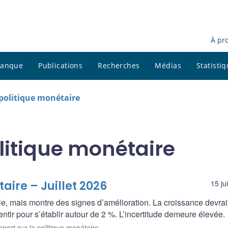
À pr
 banque
Publications
Recherches
Médias
Statisti
 politique monétaire
litique monétaire
aire – Juillet 2026
15 ju
e, mais montre des signes d’amélioration. La croissance devrai
alentir pour s’établir autour de 2 %. L’incertitude demeure élevée.
port sur la politique monétaire