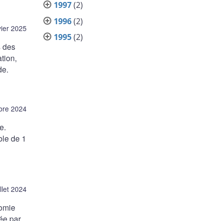
1997
(2)
1996
(2)
vier 2025
1995
(2)
s des
ation,
de.
bre 2024
e.
ble de 1
illet 2024
nomie
rée par