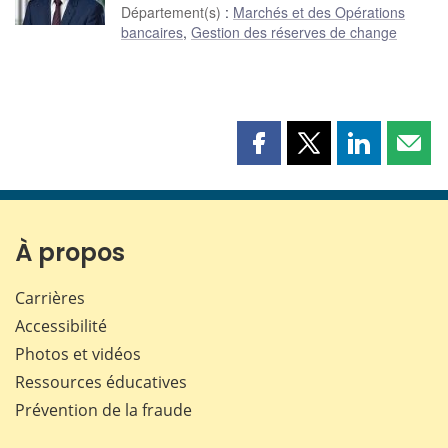
Département(s)
:
Marchés et des Opérations
bancaires
,
Gestion des réserves de change
Partager
Partager
Partager
Part
cette
cette
cette
cette
page
page
page
page
sur
sur
sur
par
Facebook
X
LinkedIn
courr
À propos
Carrières
Accessibilité
Photos et vidéos
Ressources éducatives
Prévention de la fraude