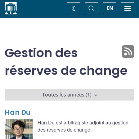
Accueil
Basculer
Togg
EN
Changez
la
navi
recherche
de
thème
Gestion des
réserves de change
Toutes les années (1)
Han Du
Han Du est arbitragiste adjoint au gestion
des réserves de change.