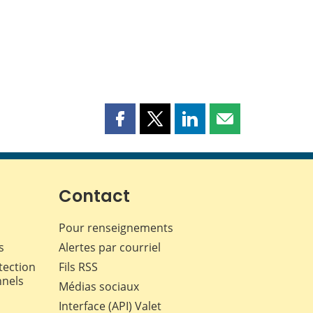
Partager
Partager
Partager
Partager
cette
cette
cette
cette
page
page
page
page
sur
sur
sur
par
Facebook
X
LinkedIn
courriel
Contact
Pour renseignements
s
Alertes par courriel
tection
Fils RSS
nnels
Médias sociaux
Interface (API) Valet