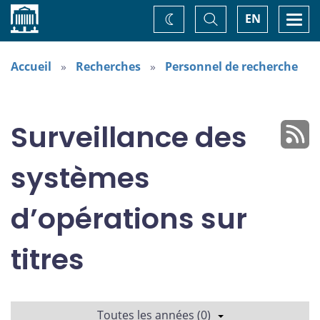
Accueil
Basculer
Togg
EN
Changez
la
navi
recherche
de
thème
Accueil
Recherches
Personnel de recherche
Surveillance des
systèmes
d’opérations sur
titres
Toutes les années (0)