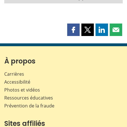
Partager
Partager
Partager
Part
cette
cette
cette
cette
page
page
page
page
sur
sur
sur
par
Facebook
X
LinkedIn
courr
À propos
Carrières
Accessibilité
Photos et vidéos
Ressources éducatives
Prévention de la fraude
Sites affiliés