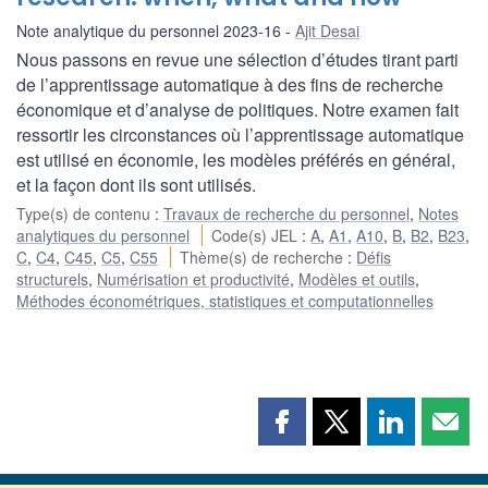
Note analytique du personnel 2023-16
Ajit Desai
Nous passons en revue une sélection d’études tirant parti
de l’apprentissage automatique à des fins de recherche
économique et d’analyse de politiques. Notre examen fait
ressortir les circonstances où l’apprentissage automatique
est utilisé en économie, les modèles préférés en général,
et la façon dont ils sont utilisés.
Type(s) de contenu
:
Travaux de recherche du personnel
,
Notes
analytiques du personnel
Code(s) JEL
:
A
,
A1
,
A10
,
B
,
B2
,
B23
,
C
,
C4
,
C45
,
C5
,
C55
Thème(s) de recherche
:
Défis
structurels
,
Numérisation et productivité
,
Modèles et outils
,
Méthodes économétriques, statistiques et computationnelles
Partager
Partager
Partager
Part
cette
cette
cette
cette
page
page
page
page