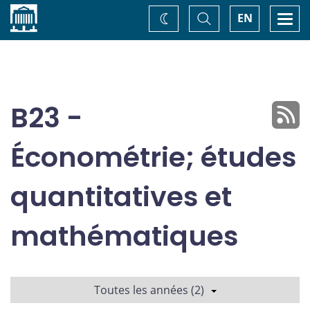
Accueil
Basculer
Togg
EN
Changez
la
navi
recherche
de
thème
B23 -
Économétrie; études
quantitatives et
mathématiques
Toutes les années (2)