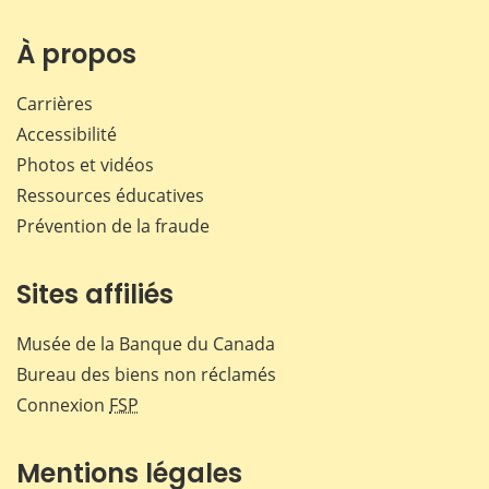
sur
sur
sur
par
Facebook
X
LinkedIn
courr
À propos
Carrières
Accessibilité
Photos et vidéos
Ressources éducatives
Prévention de la fraude
Sites affiliés
Musée de la Banque du Canada
Bureau des biens non réclamés
Connexion
FSP
Mentions légales