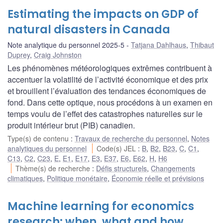
Estimating the impacts on GDP of
natural disasters in Canada
Note analytique du personnel 2025-5
Tatjana Dahlhaus
,
Thibaut
Duprey
,
Craig Johnston
Les phénomènes météorologiques extrêmes contribuent à
accentuer la volatilité de l’activité économique et des prix
et brouillent l’évaluation des tendances économiques de
fond. Dans cette optique, nous procédons à un examen en
temps voulu de l’effet des catastrophes naturelles sur le
produit intérieur brut (PIB) canadien.
Type(s) de contenu
:
Travaux de recherche du personnel
,
Notes
analytiques du personnel
Code(s) JEL
:
B
,
B2
,
B23
,
C
,
C1
,
C13
,
C2
,
C23
,
E
,
E1
,
E17
,
E3
,
E37
,
E6
,
E62
,
H
,
H6
Thème(s) de recherche
:
Défis structurels
,
Changements
climatiques
,
Politique monétaire
,
Économie réelle et prévisions
Machine learning for economics
research: when, what and how