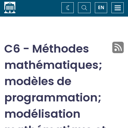
Accueil
Basculer
Togg
EN
Changez
la
navi
recherche
de
thème
C6 - Méthodes
mathématiques;
modèles de
programmation;
modélisation