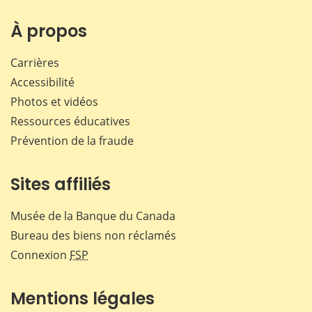
sur
sur
sur
par
Facebook
X
LinkedIn
courr
À propos
Carrières
Accessibilité
Photos et vidéos
Ressources éducatives
Prévention de la fraude
Sites affiliés
Musée de la Banque du Canada
Bureau des biens non réclamés
Connexion
FSP
Mentions légales