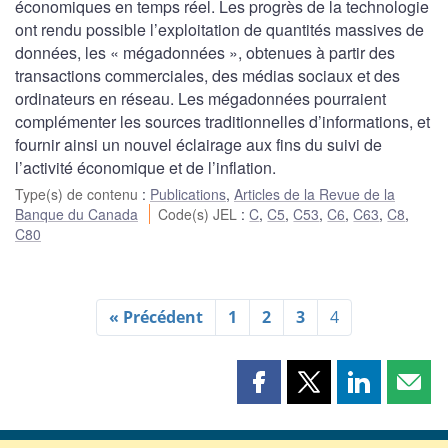
économiques en temps réel. Les progrès de la technologie
ont rendu possible l’exploitation de quantités massives de
données, les « mégadonnées », obtenues à partir des
transactions commerciales, des médias sociaux et des
ordinateurs en réseau. Les mégadonnées pourraient
complémenter les sources traditionnelles d’informations, et
fournir ainsi un nouvel éclairage aux fins du suivi de
l’activité économique et de l’inflation.
Type(s) de contenu
:
Publications
,
Articles de la Revue de la
Banque du Canada
Code(s) JEL
:
C
,
C5
,
C53
,
C6
,
C63
,
C8
,
C80
« Précédent
1
2
3
4
Partager
Partager
Partager
Part
cette
cette
cette
cette
page
page
page
page