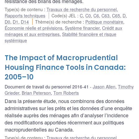
résistance des bilans des ménages.
Type(s) de contenu
:
Travaux de recherche du personnel
,
Rapports techniques
Code(s) JEL
:
C
,
C0
,
C6
,
C63
,
C65
,
D
,
D0
,
D1
,
D14
Thème(s) de recherche
:
Politique monétaire
,
Économie réelle et prévisions
,
Système financier
,
Crédit aux
ménages et aux entreprises
,
Stabilité financière et risque
systémique
The Impact of Macroprudential
Housing Finance Tools in Canada:
2005–10
Document de travail du personnel 2016-41
Jason Allen
,
Timothy
Grieder
,
Brian Peterson
,
Tom Roberts
Dans la présente étude, nous combinons des données
administratives sur les prêts et les données d’une enquête
réalisée auprès des ménages afin d’analyser l’incidence
des modifications apportées récemment aux politiques
macroprudentielles au Canada.
Type(s) de contenu
:
Travaux de recherche du personnel
,