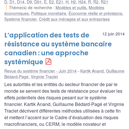
D
,
D1
,
D14
,
D9
,
D91
,
E
,
E2
,
E21
,
H
,
H2
,
H24
,
R
,
R2
,
R21
Thème(s) de recherche
:
Modèles et outils
,
Modèles
économiques
,
Politique monétaire
,
Économie réelle et prévisions
,
Système financier
,
Crédit aux ménages et aux entreprises
L’application des tests de
12 juin 2014
résistance au système bancaire
canadien : une approche
systémique
Revue du système financier - Juin 2014
Kartik Anand
,
Guillaume
Bédard-Pagé
,
Virginie Traclet
Les autorités et les entités du secteur financier de par le
monde se servent des tests de résistance pour évaluer les
effets potentiels des risques pesant sur le système
financier. Kartik Anand, Guillaume Bédard-Pagé et Virginie
Traclet décrivent différentes méthodes utilisées à cette fin
et mettent l’accent sur le Cadre d’évaluation des risques
macrofinanciers, ou CERM, le modèle novateur et