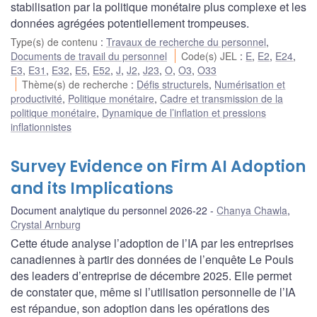
stabilisation par la politique monétaire plus complexe et les
données agrégées potentiellement trompeuses.
Type(s) de contenu
:
Travaux de recherche du personnel
,
Documents de travail du personnel
Code(s) JEL
:
E
,
E2
,
E24
,
E3
,
E31
,
E32
,
E5
,
E52
,
J
,
J2
,
J23
,
O
,
O3
,
O33
Thème(s) de recherche
:
Défis structurels
,
Numérisation et
productivité
,
Politique monétaire
,
Cadre et transmission de la
politique monétaire
,
Dynamique de l’inflation et pressions
inflationnistes
Survey Evidence on Firm AI Adoption
and its Implications
Document analytique du personnel 2026-22
Chanya Chawla
,
Crystal Arnburg
Cette étude analyse l’adoption de l’IA par les entreprises
canadiennes à partir des données de l’enquête Le Pouls
des leaders d’entreprise de décembre 2025. Elle permet
de constater que, même si l’utilisation personnelle de l’IA
est répandue, son adoption dans les opérations des