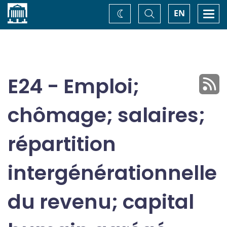
Accueil
Basculer
Togg
EN
Changez
la
navi
recherche
de
thème
E24 - Emploi;
chômage; salaires;
répartition
intergénérationnelle
du revenu; capital