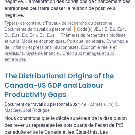
négative. L’amélioration des conditions de financement des
entreprises peut faire passer la relation de positive à
négative.
Type(s) de contenu
:
Travaux de recherche du personnel
,
Documents de travail du personnel
Code(s) JEL
:
E
,
E2
,
E24
,
E3
,
E31
,
E4
,
E44
,
E5
,
E51
Thème(s) de recherche
:
Modèles
et outils
,
Modèles économiques
,
Politique monétaire
,
Dynamique
de l’inflation et pressions inflationnistes
,
Économie réelle et
prévisions
,
Système financier
,
Crédit aux ménages et aux
entreprises
The Distributional Origins of the
Canada-US GDP and Labour
Productivity Gaps
Document de travail du personnel 2024-49
James (Jim) C.
MacGee
,
Joel Rodrigue
Nous constatons que le décile supérieur de la distribution
des revenus représente les trois quarts de l’écart de PIB
par adulte entre le Canada et les États-Unis. Les