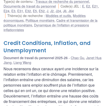
Type(s) de contenu
:
Travaux de recherche du personnel
,
Documents de travail du personnel
Code(s) JEL
:
E
,
E2
,
E21
,
E24
,
E3
,
E31
,
E32
,
E5
,
E52
,
J
,
J2
,
J24
,
J6
,
J64
Thème(s) de recherche
:
Modèles et outils
,
Modèles
économiques
,
Politique monétaire
,
Cadre et transmission de la
politique monétaire
,
Dynamique de l’inflation et pressions
inflationnistes
Credit Conditions, Inflation, and
Unemployment
Document de travail du personnel 2025-26
Chao Gu
,
Janet Hua
Jiang
,
Liang Wang
Nous recensons deux canaux ayant une incidence sur la
relation entre l’inflation et le chômage. Premièrement,
l’inflation entraîne une diminution des salaires, car les
personnes sans emploi souffrent plus de l’inflation que
celles qui en ont un, ce qui donne une relation positive.
Deuxièmement, l’inflation entraîne une hausse des coûts
de financement des entreprises, ce qui donne une relation