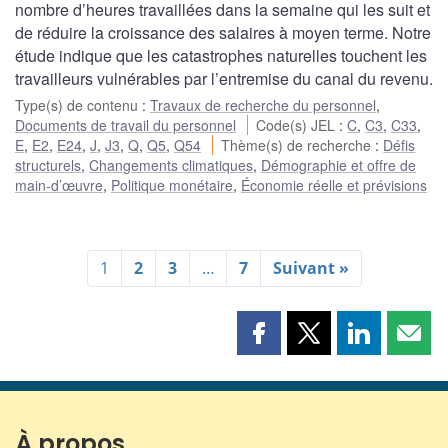
nombre d’heures travaillées dans la semaine qui les suit et
de réduire la croissance des salaires à moyen terme. Notre
étude indique que les catastrophes naturelles touchent les
travailleurs vulnérables par l’entremise du canal du revenu.
Type(s) de contenu
:
Travaux de recherche du personnel
,
Documents de travail du personnel
Code(s) JEL
:
C
,
C3
,
C33
,
E
,
E2
,
E24
,
J
,
J3
,
Q
,
Q5
,
Q54
Thème(s) de recherche
:
Défis
structurels
,
Changements climatiques
,
Démographie et offre de
main-d’œuvre
,
Politique monétaire
,
Économie réelle et prévisions
1
2
3
…
7
Suivant »
Partager
Partager
Partager
Part
cette
cette
cette
cette
page
page
page
page
sur
sur
sur
par
Facebook
X
LinkedIn
courr
À propos