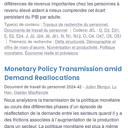
différences de revenus importantes chez les personnes à
revenu élevé aident à mieux comprendre cet écart
persistant du PIB par adulte.
Type(s) de contenu
:
Travaux de recherche du personnel
,
Documents de travail du personnel
Code(s) JEL
:
D
,
D3
,
D31
,
E
,
E2
,
E24
,
J
,
J2
,
J24
,
J6
,
J61
,
N
,
N1
,
N12
,
O
,
O4
,
O47
,
O5
,
O51
Thème(s) de recherche
:
Défis structurels
,
Démographie et
offre de main-d’œuvre
,
Numérisation et productivité
,
Politique
monétaire
,
Économie réelle et prévisions
Monetary Policy Transmission amid
Demand Reallocations
Document de travail du personnel 2024-42
Julien Bengui
,
Lu
Han
,
Gaelan MacKenzie
Nous analysons la transmission de la politique monétaire
au cours des différentes phases d’un épisode de
réaffectation de la demande entre les secteurs quand il y a
des frictions associées à l’augmentation de la production
dans un secteur. La politique monétaire est plus à même