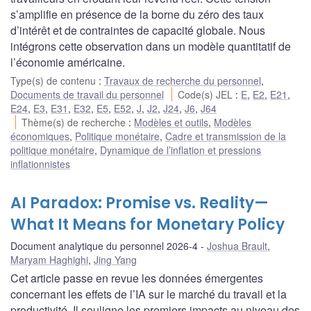
s’amplifie en présence de la borne du zéro des taux
d’intérêt et de contraintes de capacité globale. Nous
intégrons cette observation dans un modèle quantitatif de
l’économie américaine.
Type(s) de contenu
:
Travaux de recherche du personnel
,
Documents de travail du personnel
Code(s) JEL
:
E
,
E2
,
E21
,
E24
,
E3
,
E31
,
E32
,
E5
,
E52
,
J
,
J2
,
J24
,
J6
,
J64
Thème(s) de recherche
:
Modèles et outils
,
Modèles
économiques
,
Politique monétaire
,
Cadre et transmission de la
politique monétaire
,
Dynamique de l’inflation et pressions
inflationnistes
AI Paradox: Promise vs. Reality—
What It Means for Monetary Policy
Document analytique du personnel 2026-4
Joshua Brault
,
Maryam Haghighi
,
Jing Yang
Cet article passe en revue les données émergentes
concernant les effets de l’IA sur le marché du travail et la
productivité. Il souligne les premiers impacts au niveau des