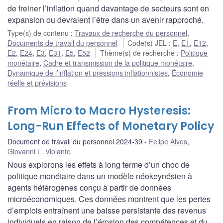
de freiner l’inflation quand davantage de secteurs sont en
expansion ou devraient l’être dans un avenir rapproché.
Type(s) de contenu
:
Travaux de recherche du personnel
,
Documents de travail du personnel
Code(s) JEL
:
E
,
E1
,
E12
,
E2
,
E24
,
E3
,
E31
,
E5
,
E52
Thème(s) de recherche
:
Politique
monétaire
,
Cadre et transmission de la politique monétaire
,
Dynamique de l’inflation et pressions inflationnistes
,
Économie
réelle et prévisions
From Micro to Macro Hysteresis:
Long-Run Effects of Monetary Policy
Document de travail du personnel 2024-39
Felipe Alves
,
Giovanni L. Violante
Nous explorons les effets à long terme d’un choc de
politique monétaire dans un modèle néokeynésien à
agents hétérogènes conçu à partir de données
microéconomiques. Ces données montrent que les pertes
d’emplois entraînent une baisse persistante des revenus
individuels en raison de l’érosion des compétences et du