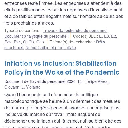
entreprises reste limitée. Les entreprises s’attendent à des
effets positifs modestes sur les dépenses d’investissement
et à de faibles effets négatifs nets sur l’emploi au cours des
trois prochaines années.
Type(s) de contenu
:
Travaux de recherche du personnel
,
Document analytique du personnel
Code(s) JEL
:
E
,
E0
,
E2
,
E22
,
E24
,
O
,
O3
,
O33
Thème(s) de recherche
:
Défis
structurels
,
Numérisation et productivité
Inflation vs Inclusion: Stabilization
Policy in the Wake of the Pandemic
Document de travail du personnel 2026-13
Felipe Alves
,
Giovanni L. Violante
Quand l’économie sort d’une crise, la politique
macroéconomique se heurte à un dilemme : des mesures
de relance prolongées peuvent favoriser une reprise plus
inclusive du marché du travail, mais risquent de
déclencher une inflation qui, à terme, nuit au bien-être des
travailleurs en érodant leur revenu réel. Cette tension