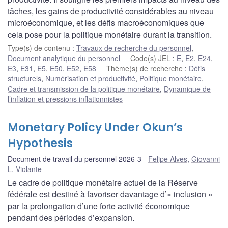
tâches, les gains de productivité considérables au niveau
microéconomique, et les défis macroéconomiques que
cela pose pour la politique monétaire durant la transition.
Type(s) de contenu
:
Travaux de recherche du personnel
,
Document analytique du personnel
Code(s) JEL
:
E
,
E2
,
E24
,
E3
,
E31
,
E5
,
E50
,
E52
,
E58
Thème(s) de recherche
:
Défis
structurels
,
Numérisation et productivité
,
Politique monétaire
,
Cadre et transmission de la politique monétaire
,
Dynamique de
l’inflation et pressions inflationnistes
Monetary Policy Under Okun’s
Hypothesis
Document de travail du personnel 2026-3
Felipe Alves
,
Giovanni
L. Violante
Le cadre de politique monétaire actuel de la Réserve
fédérale est destiné à favoriser davantage d’« inclusion »
par la prolongation d’une forte activité économique
pendant des périodes d’expansion.