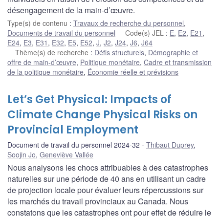
désengagement de la main-d’œuvre.
Type(s) de contenu
:
Travaux de recherche du personnel
,
Documents de travail du personnel
Code(s) JEL
:
E
,
E2
,
E21
,
E24
,
E3
,
E31
,
E32
,
E5
,
E52
,
J
,
J2
,
J24
,
J6
,
J64
Thème(s) de recherche
:
Défis structurels
,
Démographie et
offre de main-d’œuvre
,
Politique monétaire
,
Cadre et transmission
de la politique monétaire
,
Économie réelle et prévisions
Let’s Get Physical: Impacts of
Climate Change Physical Risks on
Provincial Employment
Document de travail du personnel 2024-32
Thibaut Duprey
,
Soojin Jo
,
Geneviève Vallée
Nous analysons les chocs attribuables à des catastrophes
naturelles sur une période de 40 ans en utilisant un cadre
de projection locale pour évaluer leurs répercussions sur
les marchés du travail provinciaux au Canada. Nous
constatons que les catastrophes ont pour effet de réduire le