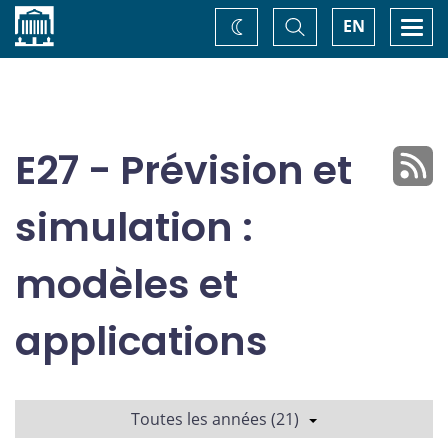
Accueil
Basculer
Togg
EN
Changez
la
navi
recherche
de
thème
E27 - Prévision et
simulation :
modèles et
applications
Toutes les années (21)