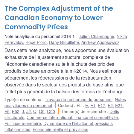
The Complex Adjustment of the
Canadian Economy to Lower
Commodity Prices
Note analytique du personnel 2016-1
Julien Champagne
,
Nikita
Perevalov
,
Hope Pioro
,
Dany Brouillette
,
Andrew Agopsowicz
Dans cette note analytique, nous apportons une évaluation
exhaustive de l’ajustement structurel complexe de
l’économie canadienne suite à la chute des prix des
produits de base amorcée à la mi-2014. Nous estimons
séparément les répercussions de la restructuration
observée dans le secteur des produits de base ainsi que
l’effet plus général de la baisse des termes de l’échange.
Type(s) de contenu
:
Travaux de recherche du personnel
,
Notes
analytiques du personnel
Code(s) JEL
:
E
,
E1
,
E17
,
E2
,
E27
,
E5
,
E52
,
J
,
J2
,
Q
,
Q0
,
Q00
Thème(s) de recherche
:
Défis
structurels
,
Commerce international, finance et compétitivité
,
Politique monétaire
,
Dynamique de l’inflation et pressions
inflationnistes
,
Économie réelle et prévisions