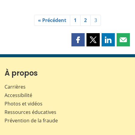
« Précédent
1
2
3
Partager
Partager
Partager
Part
cette
cette
cette
cette
page
page
page
page
sur
sur
sur
par
Facebook
X
LinkedIn
courr
À propos
Carrières
Accessibilité
Photos et vidéos
Ressources éducatives
Prévention de la fraude