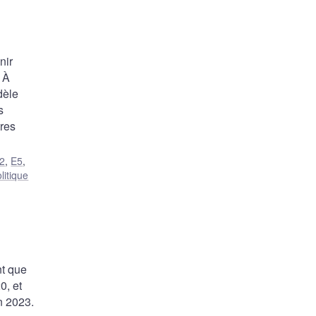
nir
. À
dèle
s
tres
2
,
E5
,
litique
nt que
0, et
n 2023.