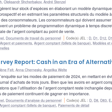
h
,
Oleksandr Shcherbakov
,
André Stenzel
gèrent leur stock d’espèces en élaborant un modèle dynamiqu
spectif et en estimant les paramètres structurels du modèle à 
s des consommateurs. Les consommateurs qui doivent assumer
solvent un problème de programmation dynamique à temps discret
imale de l’argent comptant au point de vente.
nel
,
Documents de travail du personnel
Code(s) JEL
:
D
,
D1
,
D12
,
D
:
Argent et paiements
,
Argent comptant (billets de banque)
,
Modèles et o
nelles
ey Report: Cash in an Era of Alternati
lène Felt
,
Anna Chernesky
,
Angelika Welte
l’enquête sur les modes de paiement de 2024, en mettant en é
ournal d’achats de trois jours. Bien que les avoirs en argent com
ons que l’utilisation de l’argent comptant reste inchangée dep
s de paiement continuent de gagner en importance.
nel
,
Documents d'analyse du personnel
Code(s) JEL
:
D
,
D8
,
D83
,
E
Argent comptant (billets de banque)
,
Paiements de détail