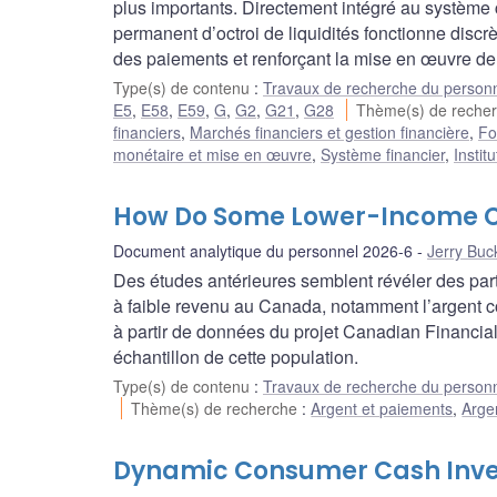
plus importants. Directement intégré au système
permanent d’octroi de liquidités fonctionne discr
des paiements et renforçant la mise en œuvre de 
Type(s) de contenu
:
Travaux de recherche du person
E5
,
E58
,
E59
,
G
,
G2
,
G21
,
G28
Thème(s) de reche
financiers
,
Marchés financiers et gestion financière
,
Fo
monétaire et mise en œuvre
,
Système financier
,
Instit
How Do Some Lower-Income 
Document analytique du personnel 2026-6
Jerry Buc
Des études antérieures semblent révéler des part
à faible revenu au Canada, notamment l’argent 
à partir de données du projet Canadian Financia
échantillon de cette population.
Type(s) de contenu
:
Travaux de recherche du person
Thème(s) de recherche
:
Argent et paiements
,
Arge
Dynamic Consumer Cash Inve