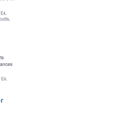
,
E4
,
utils
,
ts
dances
,
E4
,
or