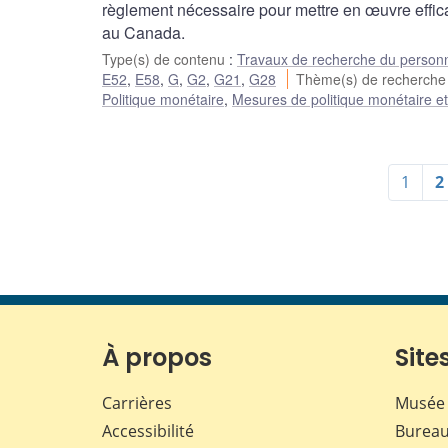
règlement nécessaire pour mettre en œuvre effic
au Canada.
Type(s) de contenu
:
Travaux de recherche du person
E52
,
E58
,
G
,
G2
,
G21
,
G28
Thème(s) de recherch
Politique monétaire
,
Mesures de politique monétaire e
1
2
À propos
Sites
Carrières
Musée 
Accessibilité
Bureau