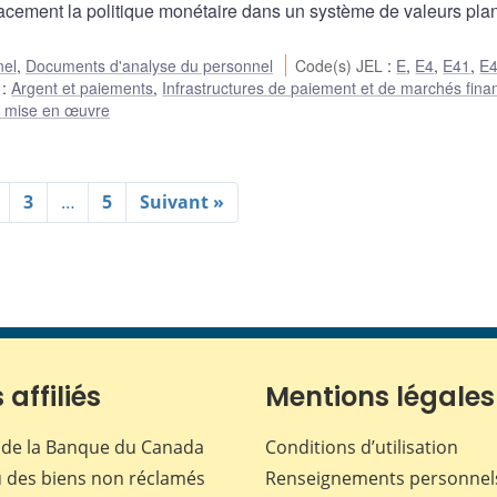
acement la politique monétaire dans un système de valeurs pla
nel
,
Documents d'analyse du personnel
Code(s) JEL
:
E
,
E4
,
E41
,
E
e
:
Argent et paiements
,
Infrastructures de paiement et de marchés fina
t mise en œuvre
3
…
5
Suivant »
 affiliés
Mentions légales
de la Banque du Canada
Conditions d’utilisation
 des biens non réclamés
Renseignements personnel