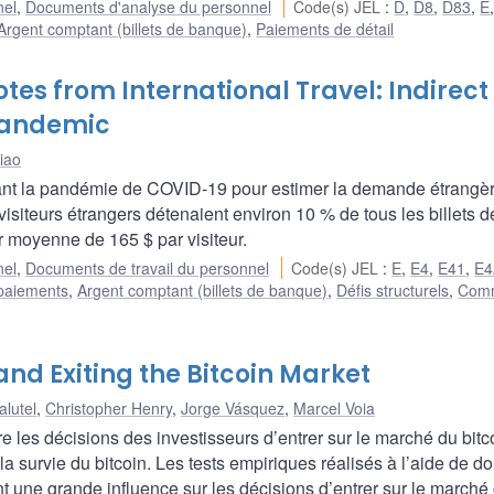
nel
,
Documents d'analyse du personnel
Code(s) JEL
:
D
,
D8
,
D83
,
E
Argent comptant (billets de banque)
,
Paiements de détail
s from International Travel: Indirect
Pandemic
iao
durant la pandémie de COVID-19 pour estimer la demande étrangè
visiteurs étrangers détenaient environ 10 % de tous les billets 
r moyenne de 165 $ par visiteur.
nel
,
Documents de travail du personnel
Code(s) JEL
:
E
,
E4
,
E41
,
E4
 paiements
,
Argent comptant (billets de banque)
,
Défis structurels
,
Com
 and Exiting the Bitcoin Market
alutel
,
Christopher Henry
,
Jorge Vásquez
,
Marcel Voia
e les décisions des investisseurs d’entrer sur le marché du bitc
la survie du bitcoin. Les tests empiriques réalisés à l’aide de 
t une grande influence sur les décisions d’entrer sur le marché