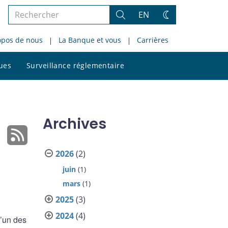
Rechercher
EN
Rechercher
Changez
dans
de
opos de nous
La Banque et vous
Carrières
le
thème
site
Rechercher
ques
Surveillance réglementaire
dans
le
site
Archives
2026
(2)
juin
(1)
mars
(1)
2025
(3)
2024
(4)
l’un des