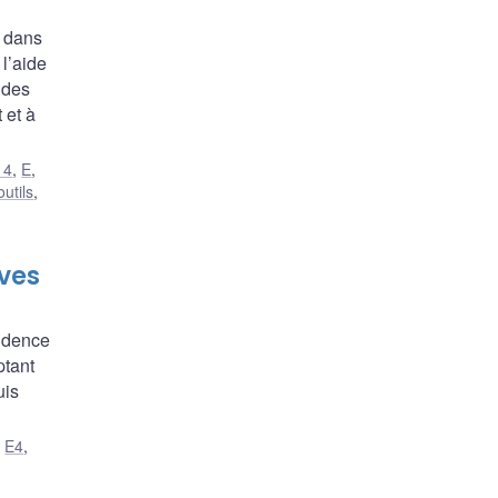
e dans
l’aide
 des
 et à
14
,
E
,
utils
,
ves
vidence
ptant
uis
,
E4
,