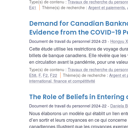
Type(s) de contenu
:
Travaux de recherche du person
E41
Thème(s) de recherche
:
Argent et paiements
,
Demand for Canadian Banknote
Evidence from the COVID-19 
Document de travail du personnel 2024-23
Hongyu X
Cette étude utilise les restrictions de voyage 
billets de banque canadiens. Elle révèle que les 
en circulation avant la pandémie, pour une valeu
Type(s) de contenu
:
Travaux de recherche du person
E58
,
F
,
F2
,
F22
Thème(s) de recherche
:
Argent et
international, finance et compétitivité
The Role of Beliefs in Entering
Document de travail du personnel 2024-22
Daniela B
Nous élaborons un modèle qui établit un lien entr
d’en sortir et leurs croyances en ce qui concerne 
canadiennes illustrent que les croyances exercen