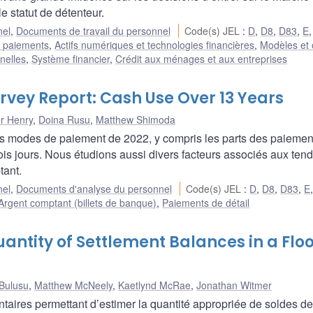
le statut de détenteur.
nel
,
Documents de travail du personnel
Code(s) JEL
:
D
,
D8
,
D83
,
E
t paiements
,
Actifs numériques et technologies financières
,
Modèles et o
nelles
,
Système financier
,
Crédit aux ménages et aux entreprises
ey Report: Cash Use Over 13 Years
r Henry
,
Doina Rusu
,
Matthew Shimoda
les modes de paiement de 2022, y compris les parts des paiemen
ois jours. Nous étudions aussi divers facteurs associés aux ten
tant.
nel
,
Documents d'analyse du personnel
Code(s) JEL
:
D
,
D8
,
D83
,
E
Argent comptant (billets de banque)
,
Paiements de détail
antity of Settlement Balances in a Flo
Bulusu
,
Matthew McNeely
,
Kaetlynd McRae
,
Jonathan Witmer
ires permettant d’estimer la quantité appropriée de soldes de