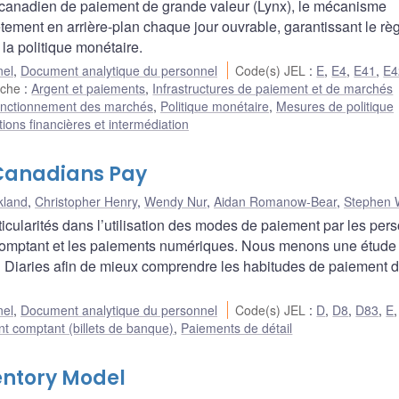
 canadien de paiement de grande valeur (Lynx), le mécanisme
ètement en arrière-plan chaque jour ouvrable, garantissant le r
la politique monétaire.
nel
,
Document analytique du personnel
Code(s) JEL
:
E
,
E4
,
E41
,
E4
rche
:
Argent et paiements
,
Infrastructures de paiement et de marchés
nctionnement des marchés
,
Politique monétaire
,
Mesures de politique
utions financières et intermédiation
Canadians Pay
kland
,
Christopher Henry
,
Wendy Nur
,
Aidan Romanow-Bear
,
Stephen 
icularités dans l’utilisation des modes de paiement par les per
comptant et les paiements numériques. Nous menons une étude
l Diaries afin de mieux comprendre les habitudes de paiement 
nel
,
Document analytique du personnel
Code(s) JEL
:
D
,
D8
,
D83
,
E
nt comptant (billets de banque)
,
Paiements de détail
ntory Model