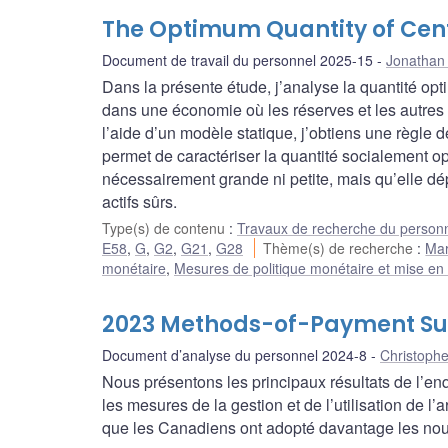
The Optimum Quantity of Cen
Document de travail du personnel 2025-15
Jonathan
Dans la présente étude, j’analyse la quantité opt
dans une économie où les réserves et les autres ac
l’aide d’un modèle statique, j’obtiens une règle 
permet de caractériser la quantité socialement o
nécessairement grande ni petite, mais qu’elle d
actifs sûrs.
Type(s) de contenu
:
Travaux de recherche du person
E58
,
G
,
G2
,
G21
,
G28
Thème(s) de recherche
:
Mar
monétaire
,
Mesures de politique monétaire et mise e
2023 Methods-of-Payment Surv
Document d’analyse du personnel 2024-8
Christophe
Nous présentons les principaux résultats de l’e
les mesures de la gestion et de l’utilisation de 
que les Canadiens ont adopté davantage les no