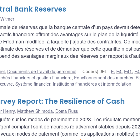
tral Bank Reserves
 Witmer
imale de réserves que la banque centrale d’un pays devrait déte
tifs financiers offrent des avantages sur le plan de la liquidité
de Friedman modifiée, à laquelle j’ajoute des contraintes. Ce mo
ptimale des réserves et de démontrer que cette quantité n’est pa
épend des avantages marginaux des réserves par rapport à d’au
nel
,
Documents de travail du personnel
Code(s) JEL
:
E
,
E4
,
E41
,
E4
chés financiers et gestion financière
,
Fonctionnement des marchés
,
Po
n œuvre
,
Système financier
,
Institutions financières et intermédiation
ey Report: The Resilience of Cash
r Henry
,
Matthew Shimoda
,
Doina Rusu
nquête sur les modes de paiement de 2023. Les résultats montre
l’argent comptant sont demeurées relativement stables depuis 202
uveaux modes de paiement (comme les applications mobiles) e