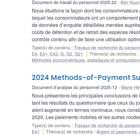
Document de travail du personnel 2025-22
Kim Huyn
Nous étudions la façon dont les consommateurs 
lequel les consommateurs ont un comportement pro
de données d’enquête détaillées menées auprè
coûts de détention et de retrait des espèces ré
contrôle continu afin de faire une utilisation opt
Type(s) de contenu
:
Travaux de recherche du person
E4
,
E41
,
E42
,
G
,
G2
,
G21
Thème(s) de recherche
Méthodes économétriques, statistiques et computation
2024 Methods-of-Payment Surv
Document d’analyse du personnel 2025-12
Marie-Hé
Nous présentons les principales conclusions de 
tant les résultats du questionnaire que ceux du j
aient augmenté en termes nominaux, nous constat
2020. Les paiements mobiles et les autres mode
Type(s) de contenu
:
Travaux de recherche du person
E41
Thème(s) de recherche
:
Argent et paiements
,