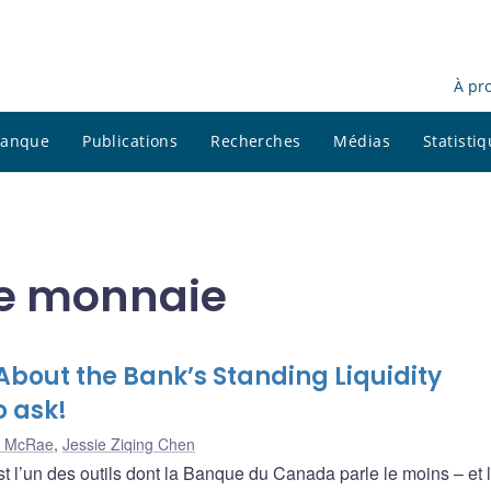
À pr
 banque
Publications
Recherches
Médias
Statisti
e monnaie
bout the Bank’s Standing Liquidity
o ask!
d McRae
,
Jessie Ziqing Chen
t l’un des outils dont la Banque du Canada parle le moins – et 