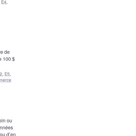
,
E4
,
re de
de 100 $
2
,
E5
,
merce
oin ou
données
 ou d’en