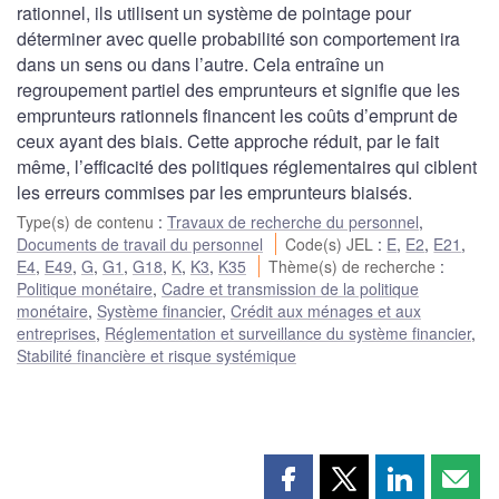
rationnel, ils utilisent un système de pointage pour
déterminer avec quelle probabilité son comportement ira
dans un sens ou dans l’autre. Cela entraîne un
regroupement partiel des emprunteurs et signifie que les
emprunteurs rationnels financent les coûts d’emprunt de
ceux ayant des biais. Cette approche réduit, par le fait
même, l’efficacité des politiques réglementaires qui ciblent
les erreurs commises par les emprunteurs biaisés.
Type(s) de contenu
:
Travaux de recherche du personnel
,
Documents de travail du personnel
Code(s) JEL
:
E
,
E2
,
E21
,
E4
,
E49
,
G
,
G1
,
G18
,
K
,
K3
,
K35
Thème(s) de recherche
:
Politique monétaire
,
Cadre et transmission de la politique
monétaire
,
Système financier
,
Crédit aux ménages et aux
entreprises
,
Réglementation et surveillance du système financier
,
Stabilité financière et risque systémique
Partager
Partager
Partager
Part