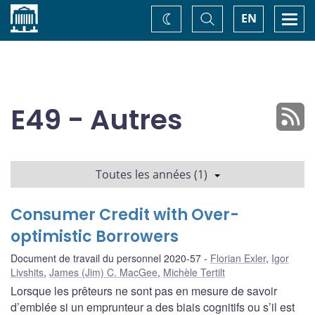
Accueil
Basculer
Togg
EN
Changez
la
navi
recherche
de
thème
E49 - Autres
Toutes les années (1)
Consumer Credit with Over-
optimistic Borrowers
Document de travail du personnel 2020-57
Florian Exler
,
Igor
Livshits
,
James (Jim) C. MacGee
,
Michèle Tertilt
Lorsque les prêteurs ne sont pas en mesure de savoir
d’emblée si un emprunteur a des biais cognitifs ou s’il est