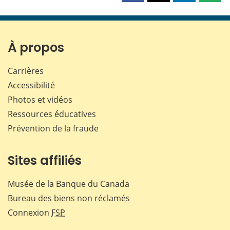
cette
cette
cette
cette
page
page
page
page
sur
sur
sur
par
Facebook
X
LinkedIn
courr
À propos
Carrières
Accessibilité
Photos et vidéos
Ressources éducatives
Prévention de la fraude
Sites affiliés
Musée de la Banque du Canada
Bureau des biens non réclamés
Connexion
FSP