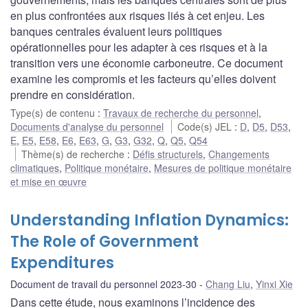
en plus confrontées aux risques liés à cet enjeu. Les
banques centrales évaluent leurs politiques
opérationnelles pour les adapter à ces risques et à la
transition vers une économie carboneutre. Ce document
examine les compromis et les facteurs qu’elles doivent
prendre en considération.
Type(s) de contenu
:
Travaux de recherche du personnel
,
Documents d'analyse du personnel
Code(s) JEL
:
D
,
D5
,
D53
,
E
,
E5
,
E58
,
E6
,
E63
,
G
,
G3
,
G32
,
Q
,
Q5
,
Q54
Thème(s) de recherche
:
Défis structurels
,
Changements
climatiques
,
Politique monétaire
,
Mesures de politique monétaire
et mise en œuvre
Understanding Inflation Dynamics:
The Role of Government
Expenditures
Document de travail du personnel 2023-30
Chang Liu
,
Yinxi Xie
Dans cette étude, nous examinons l’incidence des