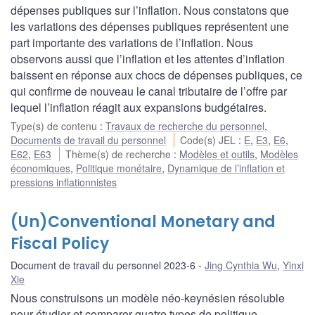
dépenses publiques sur l’inflation. Nous constatons que
les variations des dépenses publiques représentent une
part importante des variations de l’inflation. Nous
observons aussi que l’inflation et les attentes d’inflation
baissent en réponse aux chocs de dépenses publiques, ce
qui confirme de nouveau le canal tributaire de l’offre par
lequel l’inflation réagit aux expansions budgétaires.
Type(s) de contenu
:
Travaux de recherche du personnel
,
Documents de travail du personnel
Code(s) JEL
:
E
,
E3
,
E6
,
E62
,
E63
Thème(s) de recherche
:
Modèles et outils
,
Modèles
économiques
,
Politique monétaire
,
Dynamique de l’inflation et
pressions inflationnistes
(Un)Conventional Monetary and
Fiscal Policy
Document de travail du personnel 2023-6
Jing Cynthia Wu
,
Yinxi
Xie
Nous construisons un modèle néo-keynésien résoluble
pour étudier et comparer quatre types de politique