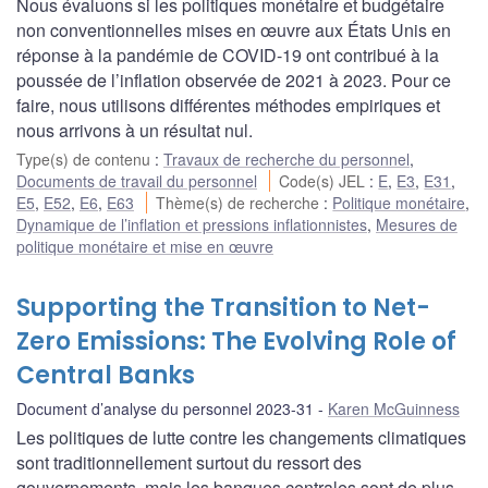
Nous évaluons si les politiques monétaire et budgétaire
non conventionnelles mises en œuvre aux États Unis en
réponse à la pandémie de COVID-19 ont contribué à la
poussée de l’inflation observée de 2021 à 2023. Pour ce
faire, nous utilisons différentes méthodes empiriques et
nous arrivons à un résultat nul.
Type(s) de contenu
:
Travaux de recherche du personnel
,
Documents de travail du personnel
Code(s) JEL
:
E
,
E3
,
E31
,
E5
,
E52
,
E6
,
E63
Thème(s) de recherche
:
Politique monétaire
,
Dynamique de l’inflation et pressions inflationnistes
,
Mesures de
politique monétaire et mise en œuvre
Supporting the Transition to Net-
Zero Emissions: The Evolving Role of
Central Banks
Document d’analyse du personnel 2023-31
Karen McGuinness
Les politiques de lutte contre les changements climatiques
sont traditionnellement surtout du ressort des
gouvernements, mais les banques centrales sont de plus