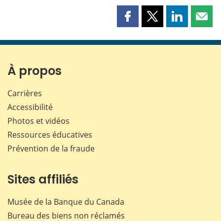
Partager
Partager
Partager
Part
cette
cette
cette
cette
page
page
page
page
sur
sur
sur
par
Facebook
X
LinkedIn
courr
À propos
Carrières
Accessibilité
Photos et vidéos
Ressources éducatives
Prévention de la fraude
Sites affiliés
Musée de la Banque du Canada
Bureau des biens non réclamés