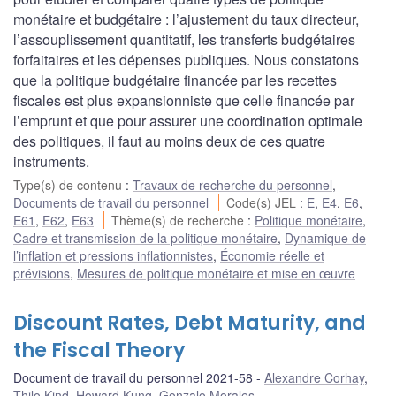
monétaire et budgétaire : l’ajustement du taux directeur,
l’assouplissement quantitatif, les transferts budgétaires
forfaitaires et les dépenses publiques. Nous constatons
que la politique budgétaire financée par les recettes
fiscales est plus expansionniste que celle financée par
l’emprunt et que pour assurer une coordination optimale
des politiques, il faut au moins deux de ces quatre
instruments.
Type(s) de contenu
:
Travaux de recherche du personnel
,
Documents de travail du personnel
Code(s) JEL
:
E
,
E4
,
E6
,
E61
,
E62
,
E63
Thème(s) de recherche
:
Politique monétaire
,
Cadre et transmission de la politique monétaire
,
Dynamique de
l’inflation et pressions inflationnistes
,
Économie réelle et
prévisions
,
Mesures de politique monétaire et mise en œuvre
Discount Rates, Debt Maturity, and
the Fiscal Theory
Document de travail du personnel 2021-58
Alexandre Corhay
,
Thilo Kind
,
Howard Kung
,
Gonzalo Morales