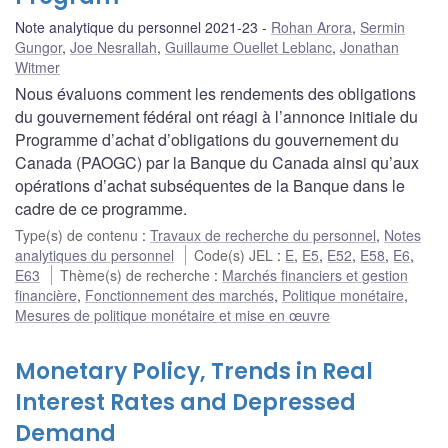
Note analytique du personnel 2021-23
Rohan Arora
,
Sermin
Gungor
,
Joe Nesrallah
,
Guillaume Ouellet Leblanc
,
Jonathan
Witmer
Nous évaluons comment les rendements des obligations
du gouvernement fédéral ont réagi à l’annonce initiale du
Programme d’achat d’obligations du gouvernement du
Canada (PAOGC) par la Banque du Canada ainsi qu’aux
opérations d’achat subséquentes de la Banque dans le
cadre de ce programme.
Type(s) de contenu
:
Travaux de recherche du personnel
,
Notes
analytiques du personnel
Code(s) JEL
:
E
,
E5
,
E52
,
E58
,
E6
,
E63
Thème(s) de recherche
:
Marchés financiers et gestion
financière
,
Fonctionnement des marchés
,
Politique monétaire
,
Mesures de politique monétaire et mise en œuvre
Monetary Policy, Trends in Real
Interest Rates and Depressed
Demand