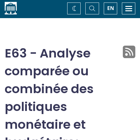
Accueil
Basculer
Togg
EN
Changez
la
navi
recherche
de
thème
E63 - Analyse
comparée ou
combinée des
politiques
monétaire et