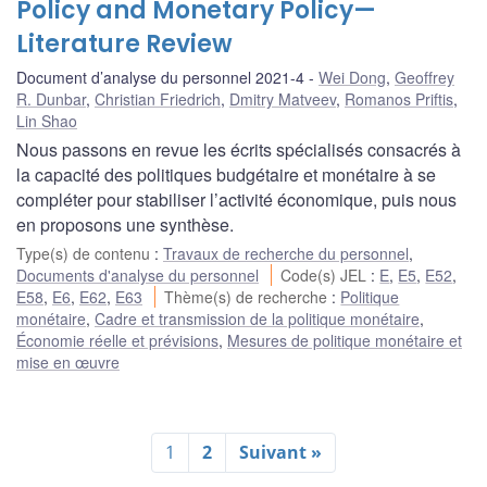
Policy and Monetary Policy—
Literature Review
Document d’analyse du personnel 2021-4
Wei Dong
,
Geoffrey
R. Dunbar
,
Christian Friedrich
,
Dmitry Matveev
,
Romanos Priftis
,
Lin Shao
Nous passons en revue les écrits spécialisés consacrés à
la capacité des politiques budgétaire et monétaire à se
compléter pour stabiliser l’activité économique, puis nous
en proposons une synthèse.
Type(s) de contenu
:
Travaux de recherche du personnel
,
Documents d'analyse du personnel
Code(s) JEL
:
E
,
E5
,
E52
,
E58
,
E6
,
E62
,
E63
Thème(s) de recherche
:
Politique
monétaire
,
Cadre et transmission de la politique monétaire
,
Économie réelle et prévisions
,
Mesures de politique monétaire et
mise en œuvre
1
2
Suivant »