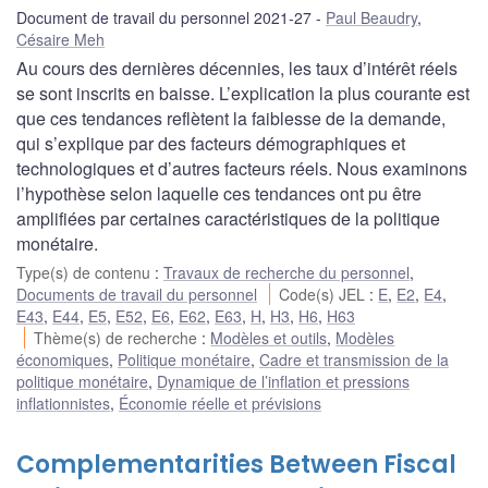
Document de travail du personnel 2021-27
Paul Beaudry
,
Césaire Meh
Au cours des dernières décennies, les taux d’intérêt réels
se sont inscrits en baisse. L’explication la plus courante est
que ces tendances reflètent la faiblesse de la demande,
qui s’explique par des facteurs démographiques et
technologiques et d’autres facteurs réels. Nous examinons
l’hypothèse selon laquelle ces tendances ont pu être
amplifiées par certaines caractéristiques de la politique
monétaire.
Type(s) de contenu
:
Travaux de recherche du personnel
,
Documents de travail du personnel
Code(s) JEL
:
E
,
E2
,
E4
,
E43
,
E44
,
E5
,
E52
,
E6
,
E62
,
E63
,
H
,
H3
,
H6
,
H63
Thème(s) de recherche
:
Modèles et outils
,
Modèles
économiques
,
Politique monétaire
,
Cadre et transmission de la
politique monétaire
,
Dynamique de l’inflation et pressions
inflationnistes
,
Économie réelle et prévisions
Complementarities Between Fiscal