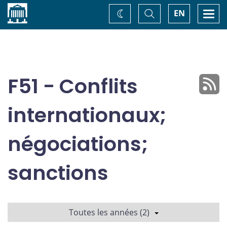
Accueil
Basculer
Togg
EN
Changez
la
navi
recherche
de
thème
F51 - Conflits
internationaux;
négociations;
sanctions
Toutes les années (2)