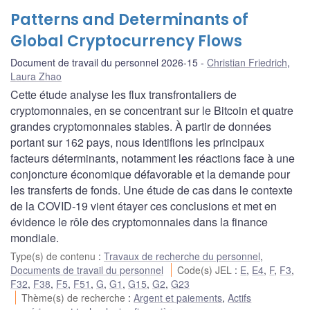
Patterns and Determinants of
Global Cryptocurrency Flows
Document de travail du personnel 2026-15
Christian Friedrich
,
Laura Zhao
Cette étude analyse les flux transfrontaliers de
cryptomonnaies, en se concentrant sur le Bitcoin et quatre
grandes cryptomonnaies stables. À partir de données
portant sur 162 pays, nous identifions les principaux
facteurs déterminants, notamment les réactions face à une
conjoncture économique défavorable et la demande pour
les transferts de fonds. Une étude de cas dans le contexte
de la COVID‑19 vient étayer ces conclusions et met en
évidence le rôle des cryptomonnaies dans la finance
mondiale.
Type(s) de contenu
:
Travaux de recherche du personnel
,
Documents de travail du personnel
Code(s) JEL
:
E
,
E4
,
F
,
F3
,
F32
,
F38
,
F5
,
F51
,
G
,
G1
,
G15
,
G2
,
G23
Thème(s) de recherche
:
Argent et paiements
,
Actifs