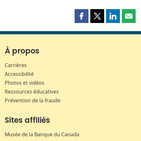
Partager
Partager
Partager
Part
cette
cette
cette
cette
page
page
page
page
sur
sur
sur
par
Facebook
X
LinkedIn
courr
À propos
Carrières
Accessibilité
Photos et vidéos
Ressources éducatives
Prévention de la fraude
Sites affiliés
Musée de la Banque du Canada