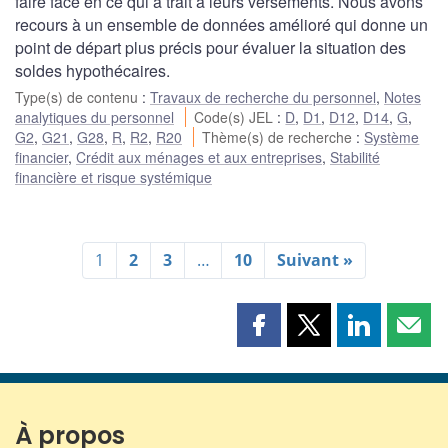
faire face en ce qui a trait à leurs versements. Nous avons
recours à un ensemble de données amélioré qui donne un
point de départ plus précis pour évaluer la situation des
soldes hypothécaires.
Type(s) de contenu
:
Travaux de recherche du personnel
,
Notes
analytiques du personnel
Code(s) JEL
:
D
,
D1
,
D12
,
D14
,
G
,
G2
,
G21
,
G28
,
R
,
R2
,
R20
Thème(s) de recherche
:
Système
financier
,
Crédit aux ménages et aux entreprises
,
Stabilité
financière et risque systémique
1
2
3
…
10
Suivant »
Partager
Partager
Partager
Part
cette
cette
cette
cette
page
page
page
page
sur
sur
sur
par
Facebook
X
LinkedIn
courr
À propos