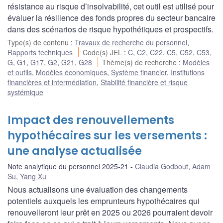
résistance au risque d’insolvabilité, cet outil est utilisé pour
évaluer la résilience des fonds propres du secteur bancaire
dans des scénarios de risque hypothétiques et prospectifs.
Type(s) de contenu
:
Travaux de recherche du personnel
,
Rapports techniques
Code(s) JEL
:
C
,
C2
,
C22
,
C5
,
C52
,
C53
,
G
,
G1
,
G17
,
G2
,
G21
,
G28
Thème(s) de recherche
:
Modèles
et outils
,
Modèles économiques
,
Système financier
,
Institutions
financières et intermédiation
,
Stabilité financière et risque
systémique
Impact des renouvellements
hypothécaires sur les versements :
une analyse actualisée
Note analytique du personnel 2025-21
Claudia Godbout
,
Adam
Su
,
Yang Xu
Nous actualisons une évaluation des changements
potentiels auxquels les emprunteurs hypothécaires qui
renouvelleront leur prêt en 2025 ou 2026 pourraient devoir