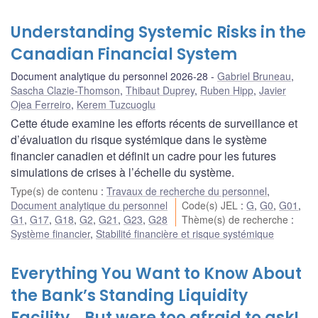
Understanding Systemic Risks in the
Canadian Financial System
Document analytique du personnel 2026-28
Gabriel Bruneau
,
Sascha Clazie-Thomson
,
Thibaut Duprey
,
Ruben Hipp
,
Javier
Ojea Ferreiro
,
Kerem Tuzcuoglu
Cette étude examine les efforts récents de surveillance et
d’évaluation du risque systémique dans le système
financier canadien et définit un cadre pour les futures
simulations de crises à l’échelle du système.
Type(s) de contenu
:
Travaux de recherche du personnel
,
Document analytique du personnel
Code(s) JEL
:
G
,
G0
,
G01
,
G1
,
G17
,
G18
,
G2
,
G21
,
G23
,
G28
Thème(s) de recherche
:
Système financier
,
Stabilité financière et risque systémique
Everything You Want to Know About
the Bank’s Standing Liquidity
Facility… But were too afraid to ask!