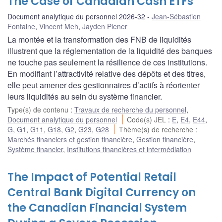
The Case of Canadian Cash ETFs
Document analytique du personnel 2026-32
Jean-Sébastien
Fontaine
,
Vincent Meh
,
Jayden Plener
La montée et la transformation des FNB de liquidités
illustrent que la réglementation de la liquidité des banques
ne touche pas seulement la résilience de ces institutions.
En modifiant l’attractivité relative des dépôts et des titres,
elle peut amener des gestionnaires d’actifs à réorienter
leurs liquidités au sein du système financier.
Type(s) de contenu
:
Travaux de recherche du personnel
,
Document analytique du personnel
Code(s) JEL
:
E
,
E4
,
E44
,
G
,
G1
,
G11
,
G18
,
G2
,
G23
,
G28
Thème(s) de recherche
:
Marchés financiers et gestion financière
,
Gestion financière
,
Système financier
,
Institutions financières et intermédiation
The Impact of Potential Retail
Central Bank Digital Currency on
the Canadian Financial System