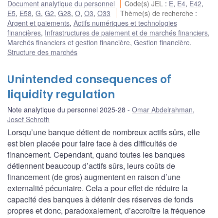
Document analytique du personnel
Code(s) JEL
:
E
,
E4
,
E42
,
E5
,
E58
,
G
,
G2
,
G28
,
O
,
O3
,
O33
Thème(s) de recherche
:
Argent et paiements
,
Actifs numériques et technologies
financières
,
Infrastructures de paiement et de marchés financiers
,
Marchés financiers et gestion financière
,
Gestion financière
,
Structure des marchés
Unintended consequences of
liquidity regulation
Note analytique du personnel 2025-28
Omar Abdelrahman
,
Josef Schroth
Lorsqu’une banque détient de nombreux actifs sûrs, elle
est bien placée pour faire face à des difficultés de
financement. Cependant, quand toutes les banques
détiennent beaucoup d’actifs sûrs, leurs coûts de
financement (de gros) augmentent en raison d’une
externalité pécuniaire. Cela a pour effet de réduire la
capacité des banques à détenir des réserves de fonds
propres et donc, paradoxalement, d’accroître la fréquence