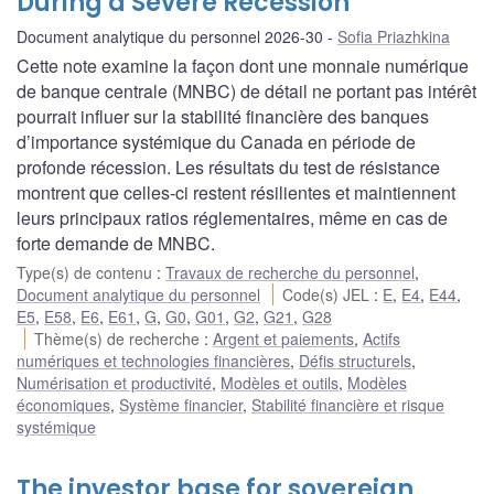
During a Severe Recession
Document analytique du personnel 2026-30
Sofia Priazhkina
Cette note examine la façon dont une monnaie numérique
de banque centrale (MNBC) de détail ne portant pas intérêt
pourrait influer sur la stabilité financière des banques
d’importance systémique du Canada en période de
profonde récession. Les résultats du test de résistance
montrent que celles-ci restent résilientes et maintiennent
leurs principaux ratios réglementaires, même en cas de
forte demande de MNBC.
Type(s) de contenu
:
Travaux de recherche du personnel
,
Document analytique du personnel
Code(s) JEL
:
E
,
E4
,
E44
,
E5
,
E58
,
E6
,
E61
,
G
,
G0
,
G01
,
G2
,
G21
,
G28
Thème(s) de recherche
:
Argent et paiements
,
Actifs
numériques et technologies financières
,
Défis structurels
,
Numérisation et productivité
,
Modèles et outils
,
Modèles
économiques
,
Système financier
,
Stabilité financière et risque
systémique
The investor base for sovereign