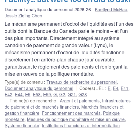
Document analytique du personnel 2026-26
Kaetlynd McRae
,
Jessie Ziqing Chen
Le mécanisme permanent d’octroi de liquidités est l’un des
outils dont la Banque du Canada parle le moins – et l’un
des plus importants. Directement intégré au système
canadien de paiement de grande valeur (Lynx), le
mécanisme permanent d’octroi de liquidités fonctionne
discrètement en arrière-plan chaque jour ouvrable,
garantissant le règlement des paiements et renforçant la
mise en œuvre de la politique monétaire.
Type(s) de contenu
:
Travaux de recherche du personnel
,
Document analytique du personnel
Code(s) JEL
:
E
,
E4
,
E41
,
E42
,
E44
,
E5
,
E58
,
E59
,
G
,
G2
,
G21
,
G28
Thème(s) de recherche
:
Argent et paiements
,
Infrastructures
de paiement et de marchés financiers
,
Marchés financiers et
gestion financière
,
Fonctionnement des marchés
,
Politique
monétaire
,
Mesures de politique monétaire et mise en œuvre
,
Système financier
,
Institutions financières et intermédiation