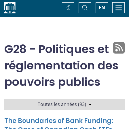
Accueil
Basculer
Togg
EN
Changez
la
navi
recherche
de
thème
G28 - Politiques et
réglementation des
pouvoirs publics
Toutes les années (93)
The Boundaries of Bank Funding: