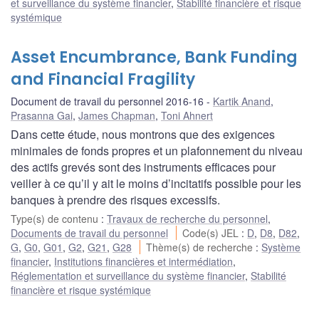
et surveillance du système financier
,
Stabilité financière et risque
systémique
Asset Encumbrance, Bank Funding
and Financial Fragility
Document de travail du personnel 2016-16
Kartik Anand
,
Prasanna Gai
,
James Chapman
,
Toni Ahnert
Dans cette étude, nous montrons que des exigences
minimales de fonds propres et un plafonnement du niveau
des actifs grevés sont des instruments efficaces pour
veiller à ce qu’il y ait le moins d’incitatifs possible pour les
banques à prendre des risques excessifs.
Type(s) de contenu
:
Travaux de recherche du personnel
,
Documents de travail du personnel
Code(s) JEL
:
D
,
D8
,
D82
,
G
,
G0
,
G01
,
G2
,
G21
,
G28
Thème(s) de recherche
:
Système
financier
,
Institutions financières et intermédiation
,
Réglementation et surveillance du système financier
,
Stabilité
financière et risque systémique