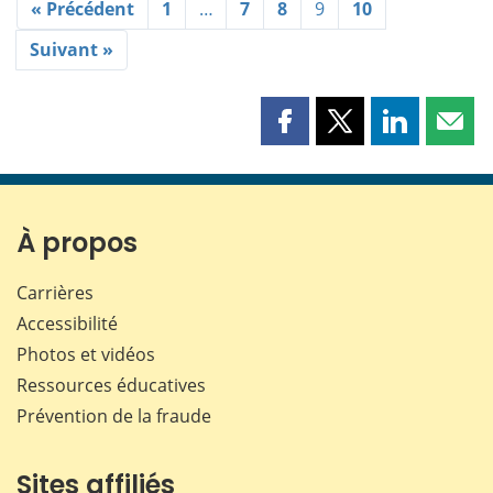
« Précédent
1
…
7
8
9
10
Suivant »
Partager
Partager
Partager
Part
cette
cette
cette
cette
page
page
page
page
sur
sur
sur
par
Facebook
X
LinkedIn
courr
À propos
Carrières
Accessibilité
Photos et vidéos
Ressources éducatives
Prévention de la fraude
Sites affiliés