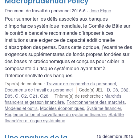
Macroprudential Policy
Document de travail du personnel 2016-6
Jose Fique
Pour surmonter les défis associés aux banques
d’importance systémique mondiale, le Comité de Bâle sur
le contrôle bancaire recommande d’imposer à ces
institutions une exigence de capacité additionnelle
d’absorption des pertes. Dans cette optique, j’examine des
exigences supplémentaires de fonds propres fondées sur
des bases microéconomiques et conçues pour cibler la
composante du risque systémique ayant trait à
l’interconnectivité des banques.
Type(s) de contenu
:
Travaux de recherche du personnel
,
Documents de travail du personnel
Code(s) JEL
:
D
,
D8
,
D82
,
D85
,
G
,
G2
,
G21
,
G28
Thème(s) de recherche
:
Marchés
financiers et gestion financière
,
Fonctionnement des marchés
,
Modèles et outils
,
Modèles économiques
,
Système financier
,
Réglementation et surveillance du système financier
,
Stabilité
financière et risque systémique
Une analyse de la
15 décembre 2015