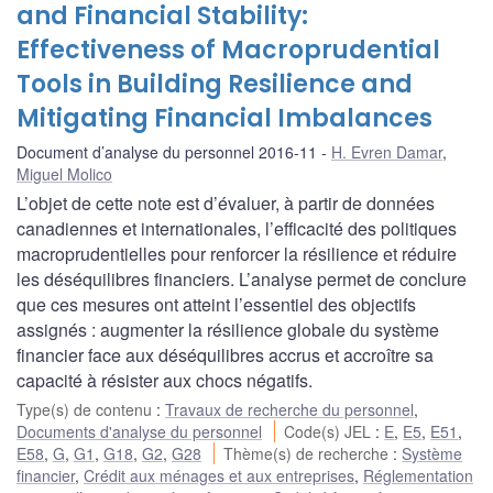
and Financial Stability:
Effectiveness of Macroprudential
Tools in Building Resilience and
Mitigating Financial Imbalances
Document d’analyse du personnel 2016-11
H. Evren Damar
,
Miguel Molico
L’objet de cette note est d’évaluer, à partir de données
canadiennes et internationales, l’efficacité des politiques
macroprudentielles pour renforcer la résilience et réduire
les déséquilibres financiers. L’analyse permet de conclure
que ces mesures ont atteint l’essentiel des objectifs
assignés : augmenter la résilience globale du système
financier face aux déséquilibres accrus et accroître sa
capacité à résister aux chocs négatifs.
Type(s) de contenu
:
Travaux de recherche du personnel
,
Documents d'analyse du personnel
Code(s) JEL
:
E
,
E5
,
E51
,
E58
,
G
,
G1
,
G18
,
G2
,
G28
Thème(s) de recherche
:
Système
financier
,
Crédit aux ménages et aux entreprises
,
Réglementation