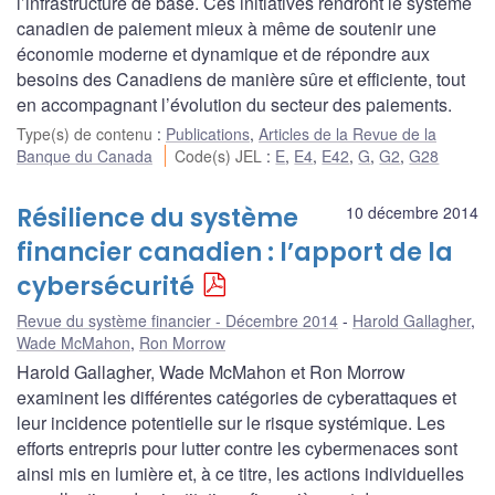
l’infrastructure de base. Ces initiatives rendront le système
canadien de paiement mieux à même de soutenir une
économie moderne et dynamique et de répondre aux
besoins des Canadiens de manière sûre et efficiente, tout
en accompagnant l’évolution du secteur des paiements.
Type(s) de contenu
:
Publications
,
Articles de la Revue de la
Banque du Canada
Code(s) JEL
:
E
,
E4
,
E42
,
G
,
G2
,
G28
Résilience du système
10 décembre 2014
financier canadien : l’apport de la
cybersécurité
Revue du système financier - Décembre 2014
Harold Gallagher
,
Wade McMahon
,
Ron Morrow
Harold Gallagher, Wade McMahon et Ron Morrow
examinent les différentes catégories de cyberattaques et
leur incidence potentielle sur le risque systémique. Les
efforts entrepris pour lutter contre les cybermenaces sont
ainsi mis en lumière et, à ce titre, les actions individuelles