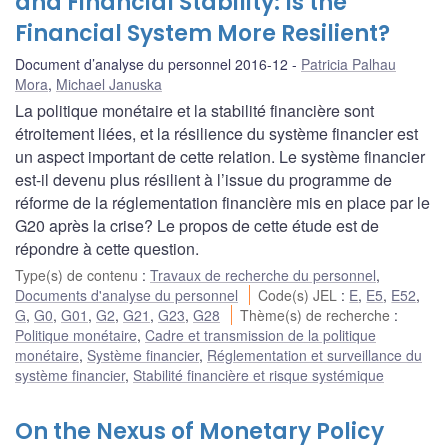
and Financial Stability: Is the
Financial System More Resilient?
Document d’analyse du personnel 2016-12
Patricia Palhau
Mora
,
Michael Januska
La politique monétaire et la stabilité financière sont
étroitement liées, et la résilience du système financier est
un aspect important de cette relation. Le système financier
est-il devenu plus résilient à l’issue du programme de
réforme de la réglementation financière mis en place par le
G20 après la crise? Le propos de cette étude est de
répondre à cette question.
Type(s) de contenu
:
Travaux de recherche du personnel
,
Documents d'analyse du personnel
Code(s) JEL
:
E
,
E5
,
E52
,
G
,
G0
,
G01
,
G2
,
G21
,
G23
,
G28
Thème(s) de recherche
:
Politique monétaire
,
Cadre et transmission de la politique
monétaire
,
Système financier
,
Réglementation et surveillance du
système financier
,
Stabilité financière et risque systémique
On the Nexus of Monetary Policy