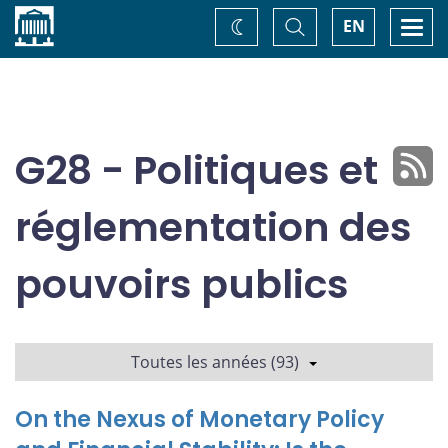
Accueil
Basculer
Togg
EN
Changez
la
navi
recherche
de
thème
G28 - Politiques et
réglementation des
pouvoirs publics
Toutes les années (93)
On the Nexus of Monetary Policy