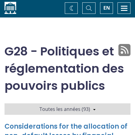
Accueil
Basculer
Togg
EN
Changez
la
navi
recherche
de
thème
G28 - Politiques et
réglementation des
pouvoirs publics
Toutes les années (93)
Considerations for the allocation of