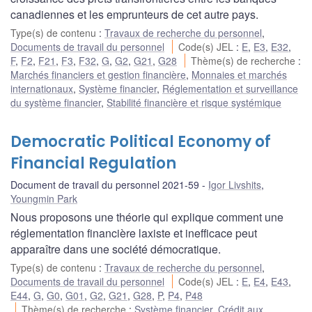
canadiennes et les emprunteurs de cet autre pays.
Type(s) de contenu
:
Travaux de recherche du personnel
,
Documents de travail du personnel
Code(s) JEL
:
E
,
E3
,
E32
,
F
,
F2
,
F21
,
F3
,
F32
,
G
,
G2
,
G21
,
G28
Thème(s) de recherche
:
Marchés financiers et gestion financière
,
Monnaies et marchés
internationaux
,
Système financier
,
Réglementation et surveillance
du système financier
,
Stabilité financière et risque systémique
Democratic Political Economy of
Financial Regulation
Document de travail du personnel 2021-59
Igor Livshits
,
Youngmin Park
Nous proposons une théorie qui explique comment une
réglementation financière laxiste et inefficace peut
apparaître dans une société démocratique.
Type(s) de contenu
:
Travaux de recherche du personnel
,
Documents de travail du personnel
Code(s) JEL
:
E
,
E4
,
E43
,
E44
,
G
,
G0
,
G01
,
G2
,
G21
,
G28
,
P
,
P4
,
P48
Thème(s) de recherche
:
Système financier
,
Crédit aux