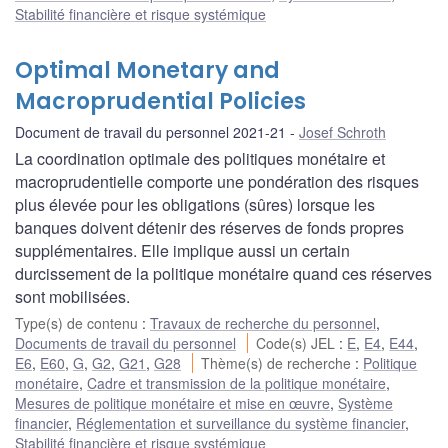
Stabilité financière et risque systémique
Optimal Monetary and
Macroprudential Policies
Document de travail du personnel 2021-21
Josef Schroth
La coordination optimale des politiques monétaire et
macroprudentielle comporte une pondération des risques
plus élevée pour les obligations (sûres) lorsque les
banques doivent détenir des réserves de fonds propres
supplémentaires. Elle implique aussi un certain
durcissement de la politique monétaire quand ces réserves
sont mobilisées.
Type(s) de contenu
:
Travaux de recherche du personnel
,
Documents de travail du personnel
Code(s) JEL
:
E
,
E4
,
E44
,
E6
,
E60
,
G
,
G2
,
G21
,
G28
Thème(s) de recherche
:
Politique
monétaire
,
Cadre et transmission de la politique monétaire
,
Mesures de politique monétaire et mise en œuvre
,
Système
financier
,
Réglementation et surveillance du système financier
,
Stabilité financière et risque systémique