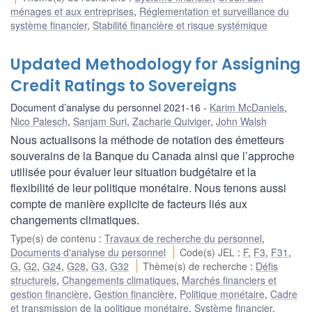
ménages et aux entreprises
,
Réglementation et surveillance du
système financier
,
Stabilité financière et risque systémique
Updated Methodology for Assigning
Credit Ratings to Sovereigns
Document d’analyse du personnel 2021-16
Karim McDaniels
,
Nico Palesch
,
Sanjam Suri
,
Zacharie Quiviger
,
John Walsh
Nous actualisons la méthode de notation des émetteurs
souverains de la Banque du Canada ainsi que l’approche
utilisée pour évaluer leur situation budgétaire et la
flexibilité de leur politique monétaire. Nous tenons aussi
compte de manière explicite de facteurs liés aux
changements climatiques.
Type(s) de contenu
:
Travaux de recherche du personnel
,
Documents d'analyse du personnel
Code(s) JEL
:
F
,
F3
,
F31
,
G
,
G2
,
G24
,
G28
,
G3
,
G32
Thème(s) de recherche
:
Défis
structurels
,
Changements climatiques
,
Marchés financiers et
gestion financière
,
Gestion financière
,
Politique monétaire
,
Cadre
et transmission de la politique monétaire
,
Système financier
,