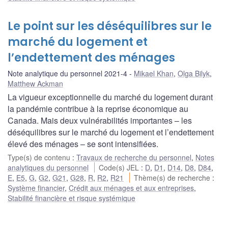
Le point sur les déséquilibres sur le
marché du logement et
l’endettement des ménages
Note analytique du personnel 2021-4
Mikael Khan
,
Olga Bilyk
,
Matthew Ackman
La vigueur exceptionnelle du marché du logement durant
la pandémie contribue à la reprise économique au
Canada. Mais deux vulnérabilités importantes – les
déséquilibres sur le marché du logement et l’endettement
élevé des ménages – se sont intensifiées.
Type(s) de contenu
:
Travaux de recherche du personnel
,
Notes
analytiques du personnel
Code(s) JEL
:
D
,
D1
,
D14
,
D8
,
D84
,
E
,
E5
,
G
,
G2
,
G21
,
G28
,
R
,
R2
,
R21
Thème(s) de recherche
:
Système financier
,
Crédit aux ménages et aux entreprises
,
Stabilité financière et risque systémique