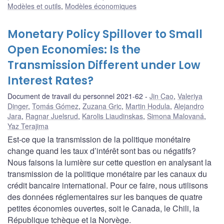
Modèles et outils
,
Modèles économiques
Monetary Policy Spillover to Small
Open Economies: Is the
Transmission Different under Low
Interest Rates?
Document de travail du personnel 2021-62
Jin Cao
,
Valeriya
Dinger
,
Tomás Gómez
,
Zuzana Gric
,
Martin Hodula
,
Alejandro
Jara
,
Ragnar Juelsrud
,
Karolis Liaudinskas
,
Simona Malovaná
,
Yaz Terajima
Est-ce que la transmission de la politique monétaire
change quand les taux d’intérêt sont bas ou négatifs?
Nous faisons la lumière sur cette question en analysant la
transmission de la politique monétaire par les canaux du
crédit bancaire international. Pour ce faire, nous utilisons
des données réglementaires sur les banques de quatre
petites économies ouvertes, soit le Canada, le Chili, la
République tchèque et la Norvège.