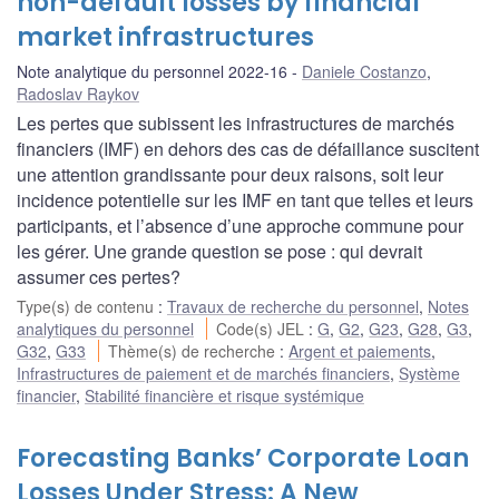
non-default losses by financial
market infrastructures
Note analytique du personnel 2022-16
Daniele Costanzo
,
Radoslav Raykov
Les pertes que subissent les infrastructures de marchés
financiers (IMF) en dehors des cas de défaillance suscitent
une attention grandissante pour deux raisons, soit leur
incidence potentielle sur les IMF en tant que telles et leurs
participants, et l’absence d’une approche commune pour
les gérer. Une grande question se pose : qui devrait
assumer ces pertes?
Type(s) de contenu
:
Travaux de recherche du personnel
,
Notes
analytiques du personnel
Code(s) JEL
:
G
,
G2
,
G23
,
G28
,
G3
,
G32
,
G33
Thème(s) de recherche
:
Argent et paiements
,
Infrastructures de paiement et de marchés financiers
,
Système
financier
,
Stabilité financière et risque systémique
Forecasting Banks’ Corporate Loan
Losses Under Stress: A New