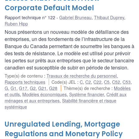
Corporate Default Model
Rapport technique n° 122
Gabriel Bruneau
,
Thibaut Duprey
,
Ruben Hipp
Nous présentons un nouveau modèle de défaillance des
entreprises, un des fondements de l’infrastructure de la
Banque du Canada permettant de soumettre les banques à
des tests de résistance. Le modèle est utilisé pour prévoir
les pertes sur prêts aux entreprises que le secteur bancaire
canadien est susceptible de subir en période de tension.
Type(s) de contenu
:
Travaux de recherche du personnel
,
Rapports techniques
Code(s) JEL
:
C
,
C2
,
C22
,
C5
,
C52
,
C53
,
G
,
G1
,
G17
,
G2
,
G21
,
G28
Thème(s) de recherche
:
Modèles
et outils
,
Modèles économiques
,
Système financier
,
Crédit aux
ménages et aux entreprises
,
Stabilité financière et risque
systémique
Unregulated Lending, Mortgage
Regulations and Monetary Policy