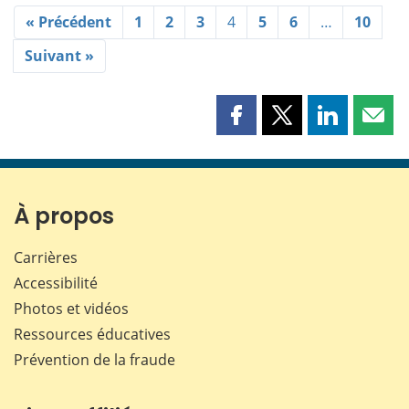
« Précédent
1
2
3
4
5
6
…
10
Suivant »
Partager
Partager
Partager
Part
cette
cette
cette
cette
page
page
page
page
sur
sur
sur
par
Facebook
X
LinkedIn
courr
À propos
Carrières
Accessibilité
Photos et vidéos
Ressources éducatives
Prévention de la fraude