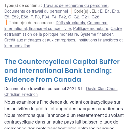
Type(s) de contenu
:
Travaux de recherche du personnel
,
Documents de travail du personnel
Code(s) JEL
:
E
,
E4
,
E43
,
E5
,
E52
,
E58
,
F
,
F3
,
F34
,
F4
,
F42
,
G
,
G2
,
G21
,
G28
Thème(s) de recherche
:
Défis structurels
,
Commerce
international, finance et compétitivité
,
Politique monétaire
,
Cadre
et transmission de la politique monétaire
,
Système financier
,
Crédit aux ménages et aux entreprises
,
Institutions financières et
intermédiation
The Countercyclical Capital Buffer
and International Bank Lending:
Evidence from Canada
Document de travail du personnel 2021-61
David Xiao Chen
,
Christian Friedrich
Nous examinons l’incidence du volant contracyclique sur
les activités de prêt à l’étranger des banques canadiennes.
Nous montrons que l’annonce d’un resserrement du volant
contracyclique dans un autre pays fait baisser le taux de
croissance des prêts transfrontières entre les banques