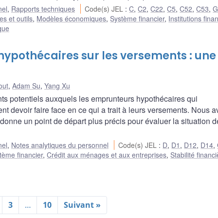
nel
,
Rapports techniques
Code(s) JEL
:
C
,
C2
,
C22
,
C5
,
C52
,
C53
,
s et outils
,
Modèles économiques
,
Système financier
,
Institutions fina
ique
ypothécaires sur les versements : une
out
,
Adam Su
,
Yang Xu
s potentiels auxquels les emprunteurs hypothécaires qui
nt devoir faire face en ce qui a trait à leurs versements. Nous 
onne un point de départ plus précis pour évaluer la situation d
nel
,
Notes analytiques du personnel
Code(s) JEL
:
D
,
D1
,
D12
,
D14
,
tème financier
,
Crédit aux ménages et aux entreprises
,
Stabilité financi
3
…
10
Suivant »