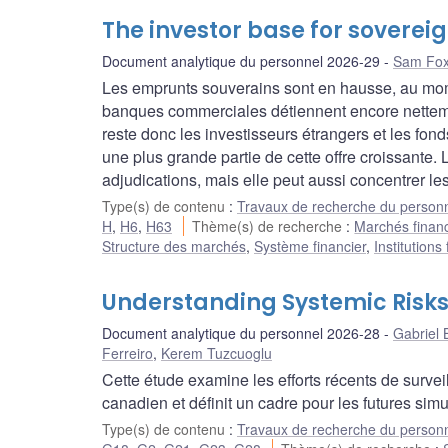
The investor base for soverei
Document analytique du personnel 2026-29
Sam Fox
Les emprunts souverains sont en hausse, au mome
banques commerciales détiennent encore nettement
reste donc les investisseurs étrangers et les fo
une plus grande partie de cette offre croissante. L
adjudications, mais elle peut aussi concentrer les
Type(s) de contenu
:
Travaux de recherche du person
H
,
H6
,
H63
Thème(s) de recherche
:
Marchés financ
Structure des marchés
,
Système financier
,
Institutions
Understanding Systemic Risks
Document analytique du personnel 2026-28
Gabriel
Ferreiro
,
Kerem Tuzcuoglu
Cette étude examine les efforts récents de surve
canadien et définit un cadre pour les futures simu
Type(s) de contenu
:
Travaux de recherche du person