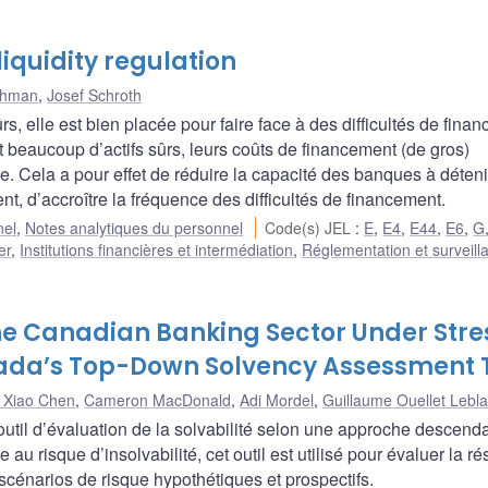
iquidity regulation
ahman
,
Josef Schroth
, elle est bien placée pour faire face à des difficultés de fina
beaucoup d’actifs sûrs, leurs coûts de financement (de gros)
e. Cela a pour effet de réduire la capacité des banques à déteni
, d’accroître la fréquence des difficultés de financement.
nel
,
Notes analytiques du personnel
Code(s) JEL
:
E
,
E4
,
E44
,
E6
,
G
er
,
Institutions financières et intermédiation
,
Réglementation et surveill
the Canadian Banking Sector Under Stre
nada’s Top-Down Solvency Assessment 
 Xiao Chen
,
Cameron MacDonald
,
Adi Mordel
,
Guillaume Ouellet Lebl
util d’évaluation de la solvabilité selon une approche descend
u risque d’insolvabilité, cet outil est utilisé pour évaluer la ré
cénarios de risque hypothétiques et prospectifs.