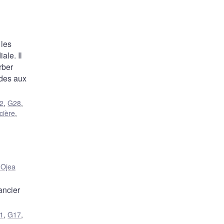
 les
ale. Il
rber
ides aux
2
,
G28
,
cière
,
 Ojea
ancier
1
,
G17
,