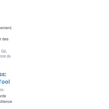
ncement.
r des
,
G2
,
ance du
ss:
Tool
anc
ante
silience