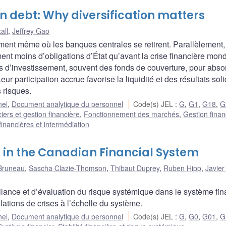
gn debt: Why diversification matters
all
,
Jeffrey Gao
nt même où les banques centrales se retirent. Parallèlement,
 moins d’obligations d’État qu’avant la crise financière mondi
nds d’investissement, souvent des fonds de couverture, pour abso
eur participation accrue favorise la liquidité et des résultats sol
 risques.
nel
,
Document analytique du personnel
Code(s) JEL
:
G
,
G1
,
G18
,
G
iers et gestion financière
,
Fonctionnement des marchés
,
Gestion finan
 financières et intermédiation
 in the Canadian Financial System
 Bruneau
,
Sascha Clazie-Thomson
,
Thibaut Duprey
,
Ruben Hipp
,
Javier
illance et d’évaluation du risque systémique dans le système fin
lations de crises à l’échelle du système.
nel
,
Document analytique du personnel
Code(s) JEL
:
G
,
G0
,
G01
,
G