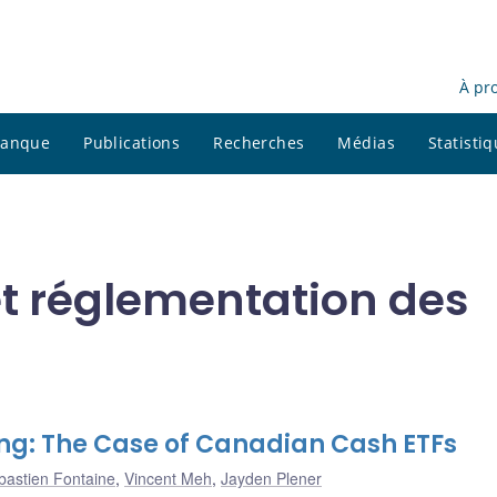
À pr
 banque
Publications
Recherches
Médias
Statisti
et réglementation des
ng: The Case of Canadian Cash ETFs
bastien Fontaine
,
Vincent Meh
,
Jayden Plener