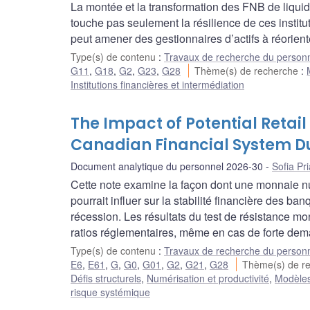
La montée et la transformation des FNB de liquidi
touche pas seulement la résilience de ces institutio
peut amener des gestionnaires d’actifs à réoriente
Type(s) de contenu
:
Travaux de recherche du person
G11
,
G18
,
G2
,
G23
,
G28
Thème(s) de recherche
:
Institutions financières et intermédiation
The Impact of Potential Retail
Canadian Financial System Du
Document analytique du personnel 2026-30
Sofia Pr
Cette note examine la façon dont une monnaie nu
pourrait influer sur la stabilité financière des
récession. Les résultats du test de résistance mon
ratios réglementaires, même en cas de forte d
Type(s) de contenu
:
Travaux de recherche du person
E6
,
E61
,
G
,
G0
,
G01
,
G2
,
G21
,
G28
Thème(s) de r
Défis structurels
,
Numérisation et productivité
,
Modèles 
risque systémique