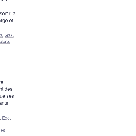
ortir la
arge et
2
,
G28
,
cière
,
re
nt des
que ses
tants
,
E58
,
des