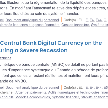
tés illustrent que la réglementation de la liquidité des banques
ns. En modifiant l’attractivité relative des dépôts et des titres, 
r leurs liquidités au sein du système financier.
nel
,
Document analytique du personnel
Code(s) JEL
:
E
,
E4
,
E44
,
G
Marchés financiers et gestion financière
,
Gestion financière
,
Système fi
 Central Bank Digital Currency on the
ring a Severe Recession
iazhkina
mérique de banque centrale (MNBC) de détail ne portant pas i
 banques d’importance systémique du Canada en période de profon
trent que celles-ci restent résilientes et maintiennent leurs pri
emande de MNBC.
nel
,
Document analytique du personnel
Code(s) JEL
:
E
,
E4
,
E44
,
E5
echerche
:
Argent et paiements
,
Actifs numériques et technologies fina
et outils
,
Modèles économiques
,
Système financier
,
Stabilité financièr