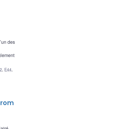
l’un des
èglement
2
,
E44
,
 from
lairé