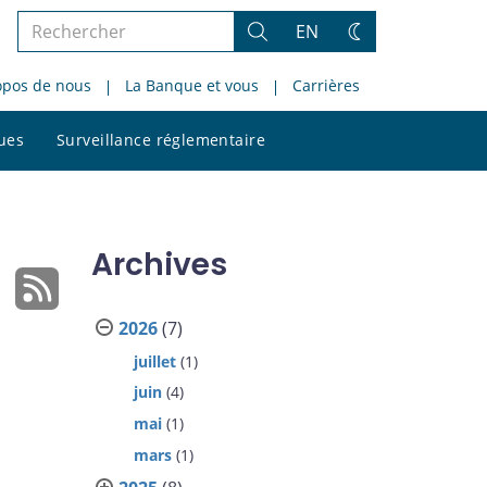
Rechercher
EN
Rechercher
Changez
dans
de
opos de nous
La Banque et vous
Carrières
le
thème
site
Rechercher
ques
Surveillance réglementaire
dans
le
site
Archives
2026
(7)
juillet
(1)
juin
(4)
mai
(1)
mars
(1)