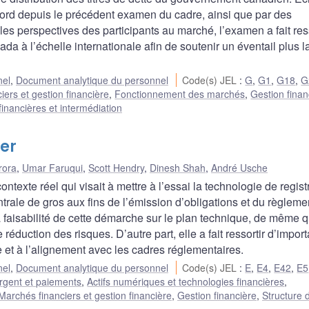
ecord depuis le précédent examen du cadre, ainsi que par des
 perspectives des participants au marché, l’examen a fait ress
a à l’échelle internationale afin de soutenir un éventail plus l
nel
,
Document analytique du personnel
Code(s) JEL
:
G
,
G1
,
G18
,
G
iers et gestion financière
,
Fonctionnement des marchés
,
Gestion finan
 financières et intermédiation
er
rora
,
Umar Faruqui
,
Scott Hendry
,
Dinesh Shah
,
André Usche
exte réel qui visait à mettre à l’essai la technologie de regist
rale de gros aux fins de l’émission d’obligations et du règleme
a faisabilité de cette démarche sur le plan technique, de même 
réduction des risques. D’autre part, elle a fait ressortir d’impor
 et à l’alignement avec les cadres réglementaires.
nel
,
Document analytique du personnel
Code(s) JEL
:
E
,
E4
,
E42
,
E5
rgent et paiements
,
Actifs numériques et technologies financières
,
Marchés financiers et gestion financière
,
Gestion financière
,
Structure 