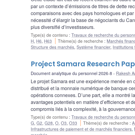
par un contexte d’émissions de titres de dette r
comparaisons avec des pays homologues et par les
nécessité d’élargir la base de négociants du Canad
plus diversifié d’investisseurs.
Type(s) de contenu
:
Travaux de recherche du person
H
,
H6
,
H63
Thème(s) de recherche
:
Marchés financ
Structure des marchés
,
Système financier
,
Institutions
Project Samara Research Pap
Document analytique du personnel 2026-8
Rakesh A
Le projet Samara est une expérience menée en cont
distribué et la monnaie numérique de banque cent
opérations connexes. D’une part, elle a montré l
avantages potentiels en matière d’efficience et de 
compromis liés à la complexité, à la gouvernance
Type(s) de contenu
:
Travaux de recherche du person
G
,
G2
,
G28
,
O
,
O3
,
O33
Thème(s) de recherche
:
A
Infrastructures de paiement et de marchés financiers
,