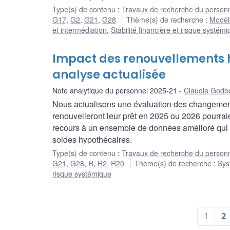
Type(s) de contenu
:
Travaux de recherche du person
G17
,
G2
,
G21
,
G28
Thème(s) de recherche
:
Modèle
et intermédiation
,
Stabilité financière et risque systém
Impact des renouvellements h
analyse actualisée
Note analytique du personnel 2025-21
Claudia Godb
Nous actualisons une évaluation des changement
renouvelleront leur prêt en 2025 ou 2026 pourraie
recours à un ensemble de données amélioré qui d
soldes hypothécaires.
Type(s) de contenu
:
Travaux de recherche du person
G21
,
G28
,
R
,
R2
,
R20
Thème(s) de recherche
:
Sys
risque systémique
1
2