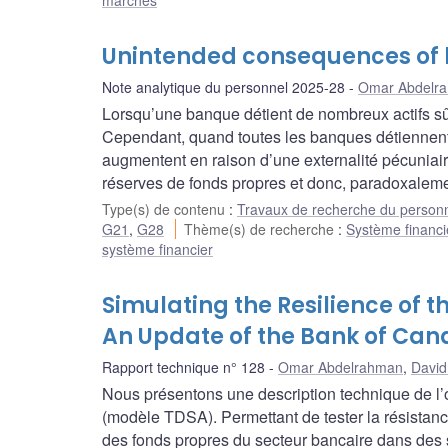
marchés
Unintended consequences of l
Note analytique du personnel 2025-28
Omar Abdelr
Lorsqu’une banque détient de nombreux actifs sûrs
Cependant, quand toutes les banques détiennent 
augmentent en raison d’une externalité pécuniair
réserves de fonds propres et donc, paradoxalement
Type(s) de contenu
:
Travaux de recherche du person
G21
,
G28
Thème(s) de recherche
:
Système financi
système financier
Simulating the Resilience of 
An Update of the Bank of Ca
Rapport technique n° 128
Omar Abdelrahman
,
David
Nous présentons une description technique de l’o
(modèle TDSA). Permettant de tester la résistance a
des fonds propres du secteur bancaire dans des s