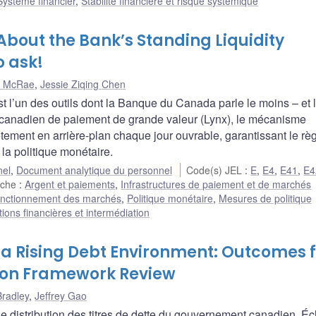
Système financier
,
Stabilité financière et risque systémique
bout the Bank’s Standing Liquidity
o ask!
d McRae
,
Jessie Ziqing Chen
t l’un des outils dont la Banque du Canada parle le moins – et 
 canadien de paiement de grande valeur (Lynx), le mécanisme
ètement en arrière-plan chaque jour ouvrable, garantissant le r
la politique monétaire.
nel
,
Document analytique du personnel
Code(s) JEL
:
E
,
E4
,
E41
,
E4
rche
:
Argent et paiements
,
Infrastructures de paiement et de marchés
nctionnement des marchés
,
Politique monétaire
,
Mesures de politique
utions financières et intermédiation
n a Rising Debt Environment: Outcomes
tion Framework Review
Bradley
,
Jeffrey Gao
e distribution des titres de dette du gouvernement canadien. Éc