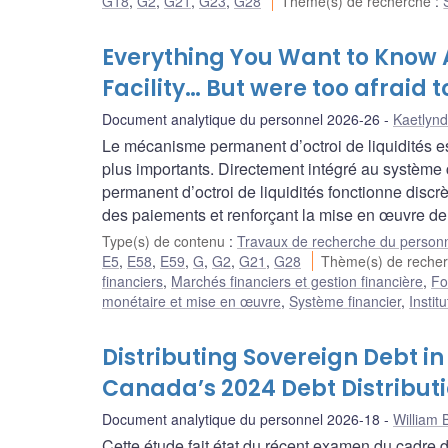
G18
,
G2
,
G21
,
G23
,
G28
Thème(s) de recherche
:
Everything You Want to Know A
Facility… But were too afraid t
Document analytique du personnel 2026-26
Kaetlyn
Le mécanisme permanent d’octroi de liquidités es
plus importants. Directement intégré au système
permanent d’octroi de liquidités fonctionne discr
des paiements et renforçant la mise en œuvre de 
Type(s) de contenu
:
Travaux de recherche du person
E5
,
E58
,
E59
,
G
,
G2
,
G21
,
G28
Thème(s) de reche
financiers
,
Marchés financiers et gestion financière
,
Fo
monétaire et mise en œuvre
,
Système financier
,
Instit
Distributing Sovereign Debt i
Canada’s 2024 Debt Distribu
Document analytique du personnel 2026-18
William 
Cette étude fait état du récent examen du cadre d