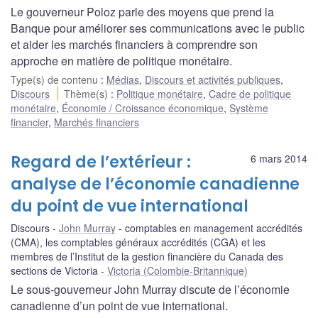
Le gouverneur Poloz parle des moyens que prend la
Banque pour améliorer ses communications avec le public
et aider les marchés financiers à comprendre son
approche en matière de politique monétaire.
Type(s) de contenu
:
Médias
,
Discours et activités publiques
,
Discours
Thème(s)
:
Politique monétaire
,
Cadre de politique
monétaire
,
Économie / Croissance économique
,
Système
financier
,
Marchés financiers
Regard de l’extérieur :
6 mars 2014
analyse de l’économie canadienne
du point de vue international
Discours
John Murray
comptables en management accrédités
(CMA), les comptables généraux accrédités (CGA) et les
membres de l’Institut de la gestion financière du Canada des
sections de Victoria
Victoria (Colombie-Britannique)
Le sous-gouverneur John Murray discute de l’économie
canadienne d’un point de vue international.