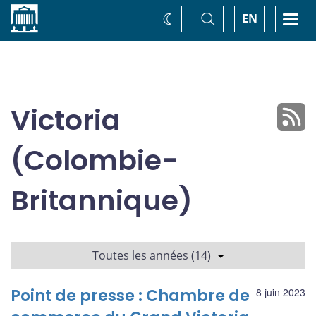
Accueil
Basculer
Togg
EN
Changez
la
navi
recherche
de
thème
Victoria
(Colombie-
Britannique)
Toutes les années (14)
Point de presse : Chambre de
8 juin 2023