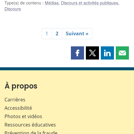
Type(s) de contenu
:
Médias
,
Discours et activités publiques
,
Discours
1
2
Suivant »
Partager
Partager
Partager
Part
cette
cette
cette
cette
page
page
page
page
sur
sur
sur
par
Facebook
X
LinkedIn
courr
À propos
Carrières
Accessibilité
Photos et vidéos
Ressources éducatives
Prévention de la fraude