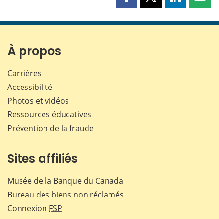
Partager
Partager
Partager
Part
cette
cette
cette
cette
page
page
page
page
sur
sur
sur
par
Facebook
X
LinkedIn
courr
À propos
Carrières
Accessibilité
Photos et vidéos
Ressources éducatives
Prévention de la fraude
Sites affiliés
Musée de la Banque du Canada
Bureau des biens non réclamés
Connexion
FSP