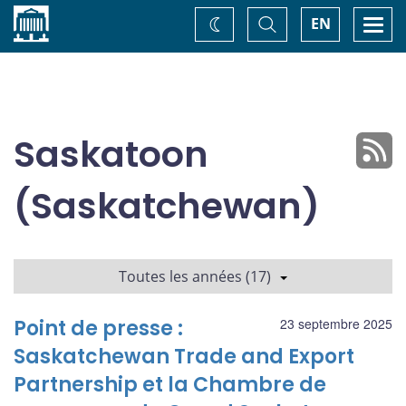
Accueil
Basculer
Togg
EN
Changez
la
navi
recherche
de
thème
Saskatoon
(Saskatchewan)
Toutes les années (17)
Point de presse :
23 septembre 2025
Saskatchewan Trade and Export
Partnership et la Chambre de