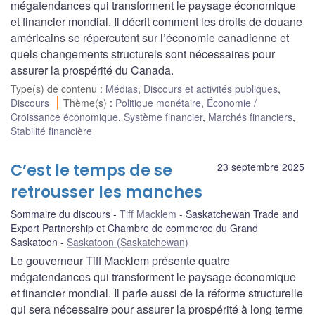
mégatendances qui transforment le paysage économique
et financier mondial. Il décrit comment les droits de douane
américains se répercutent sur l’économie canadienne et
quels changements structurels sont nécessaires pour
assurer la prospérité du Canada.
Type(s) de contenu
:
Médias
,
Discours et activités publiques
,
Discours
Thème(s)
:
Politique monétaire
,
Économie /
Croissance économique
,
Système financier
,
Marchés financiers
,
Stabilité financière
C’est le temps de se
23 septembre 2025
retrousser les manches
Sommaire du discours
Tiff Macklem
Saskatchewan Trade and
Export Partnership et Chambre de commerce du Grand
Saskatoon
Saskatoon (Saskatchewan)
Le gouverneur Tiff Macklem présente quatre
mégatendances qui transforment le paysage économique
et financier mondial. Il parle aussi de la réforme structurelle
qui sera nécessaire pour assurer la prospérité à long terme