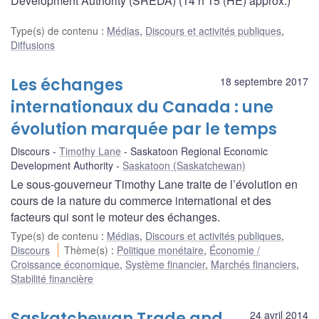
Development Authority (SREDA) (14 h 15 (HE) approx.)
Type(s) de contenu
:
Médias
,
Discours et activités publiques
,
Diffusions
Les échanges
18 septembre 2017
internationaux du Canada : une
évolution marquée par le temps
Discours
Timothy Lane
Saskatoon Regional Economic
Development Authority
Saskatoon (Saskatchewan)
Le sous-gouverneur Timothy Lane traite de l’évolution en
cours de la nature du commerce international et des
facteurs qui sont le moteur des échanges.
Type(s) de contenu
:
Médias
,
Discours et activités publiques
,
Discours
Thème(s)
:
Politique monétaire
,
Économie /
Croissance économique
,
Système financier
,
Marchés financiers
,
Stabilité financière
Saskatchewan Trade and
24 avril 2014