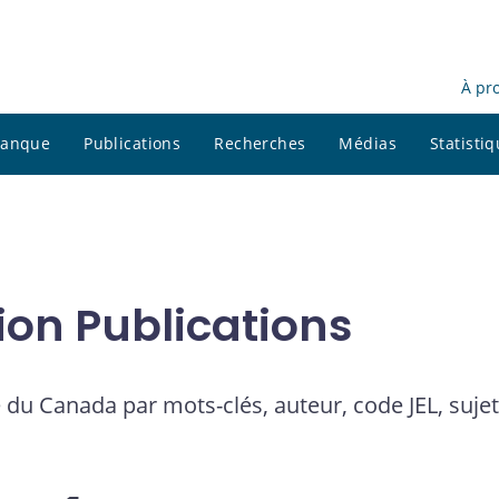
À pr
 banque
Publications
Recherches
Médias
Statisti
ion Publications
 du Canada par mots-clés, auteur, code JEL, suje