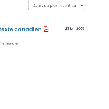
ntexte canadien
23 juin 2005
me financier