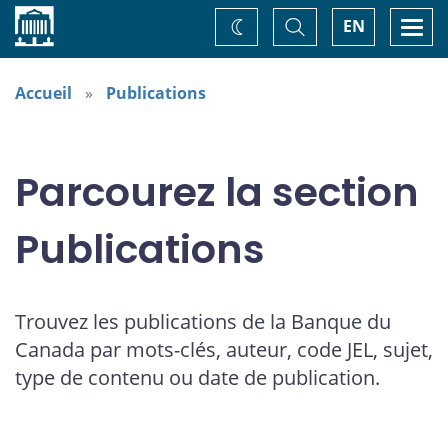
Accueil
Basculer
Togg
EN
Changez
la
navi
recherche
de
thème
Accueil
Publications
Parcourez la section
Publications
Trouvez les publications de la Banque du
Canada par mots-clés, auteur, code JEL, sujet,
type de contenu ou date de publication.