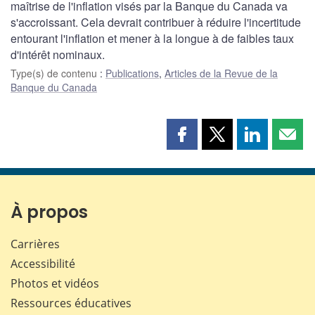
maîtrise de l'inflation visés par la Banque du Canada va
s'accroissant. Cela devrait contribuer à réduire l'incertitude
entourant l'inflation et mener à la longue à de faibles taux
d'intérêt nominaux.
Type(s) de contenu
:
Publications
,
Articles de la Revue de la
Banque du Canada
Partager
Partager
Partager
Part
cette
cette
cette
cette
page
page
page
page
sur
sur
sur
par
Facebook
X
LinkedIn
courr
À propos
Carrières
Accessibilité
Photos et vidéos
Ressources éducatives