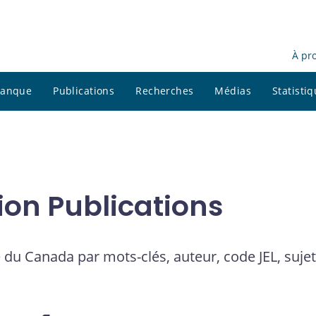
À pr
 banque
Publications
Recherches
Médias
Statisti
ion Publications
 du Canada par mots-clés, auteur, code JEL, suje