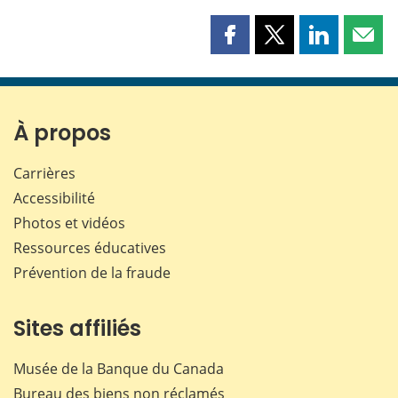
Partager
Partager
Partager
Part
cette
cette
cette
cette
page
page
page
page
sur
sur
sur
par
Facebook
X
LinkedIn
courr
À propos
Carrières
Accessibilité
Photos et vidéos
Ressources éducatives
Prévention de la fraude
Sites affiliés
Musée de la Banque du Canada
Bureau des biens non réclamés