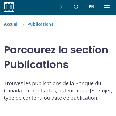
Accueil
Basculer
Togg
EN
Changez
la
navi
recherche
de
thème
Accueil
Publications
Parcourez la section
Publications
Trouvez les publications de la Banque du
Canada par mots-clés, auteur, code JEL, sujet,
type de contenu ou date de publication.