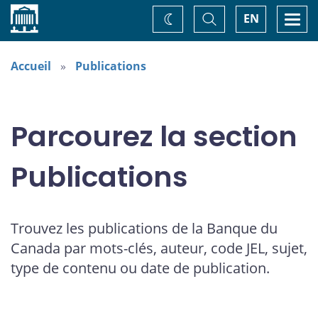
Accueil
Basculer
Togg
EN
Changez
la
navi
recherche
de
thème
Accueil
Publications
Parcourez la section
Publications
Trouvez les publications de la Banque du
Canada par mots-clés, auteur, code JEL, sujet,
type de contenu ou date de publication.