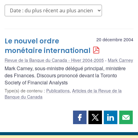
Le nouvel ordre
20 décembre 2004
monétaire international
Revue de la Banque du Canada - Hiver 2004-2005
Mark Carney
Mark Carney, sous-ministre délégué principal, ministère
des Finances. Discours prononcé devant la Toronto
Society of Financial Analysts
Type(s) de contenu
:
Publications
,
Articles de la Revue de la
Banque du Canada
Partager
Partager
Partager
Part
cette
cette
cette
cette
page
page
page
page