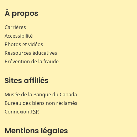
sur
sur
sur
par
Facebook
X
LinkedIn
courr
À propos
Carrières
Accessibilité
Photos et vidéos
Ressources éducatives
Prévention de la fraude
Sites affiliés
Musée de la Banque du Canada
Bureau des biens non réclamés
Connexion
FSP
Mentions légales