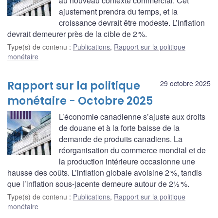
au nouveau contexte commercial. Cet
ajustement prendra du temps, et la
croissance devrait être modeste. L’inflation
devrait demeurer près de la cible de 2 %.
Type(s) de contenu
:
Publications
,
Rapport sur la politique
monétaire
Rapport sur la politique
29 octobre 2025
monétaire - Octobre 2025
L’économie canadienne s’ajuste aux droits
de douane et à la forte baisse de la
demande de produits canadiens. La
réorganisation du commerce mondial et de
la production intérieure occasionne une
hausse des coûts. L’inflation globale avoisine 2 %, tandis
que l’inflation sous-jacente demeure autour de 2½ %.
Type(s) de contenu
:
Publications
,
Rapport sur la politique
monétaire