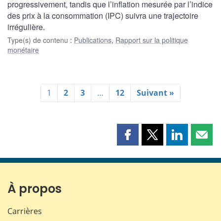
progressivement, tandis que l’inflation mesurée par l’indice
des prix à la consommation (IPC) suivra une trajectoire
irrégulière.
Type(s) de contenu
:
Publications
,
Rapport sur la politique
monétaire
1
2
3
…
12
Suivant »
Partager
Partager
Partager
Part
cette
cette
cette
cette
page
page
page
page
sur
sur
sur
par
Facebook
X
LinkedIn
courr
À propos
Carrières