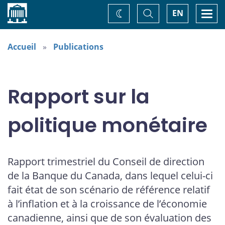
Accueil
Basculer
Togg
EN
Changez
la
navi
recherche
de
thème
Accueil
Publications
Rapport sur la
politique monétaire
Rapport trimestriel du Conseil de direction
de la Banque du Canada, dans lequel celui-ci
fait état de son scénario de référence relatif
à l’inflation et à la croissance de l’économie
canadienne, ainsi que de son évaluation des