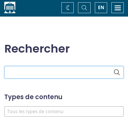
Accueil
Basculer
Togg
EN
Changez
la
navi
recherche
de
thème
Rechercher
Rechercher
dans
le
site
Types de contenu