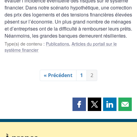
évaluer l’incidence éventuelle des risques sur le système
financier. Dans notre scénario hypothétique, une correction
des prix des logements et des tensions financières élevées
pèsent sur l’économie. Un plus grand nombre de ménages
et d’entreprises ont de la difficulté à rembourser leurs prêts.
Néanmoins, les grandes banques demeurent résilientes.
Type(s) de contenu
:
Publications
,
Articles du portail sur le
système financier
« Précédent
1
2
Partager
Partager
Partager
Part
cette
cette
cette
cette
page
page
page
page
sur
sur
sur
par
Facebook
X
LinkedIn
courr