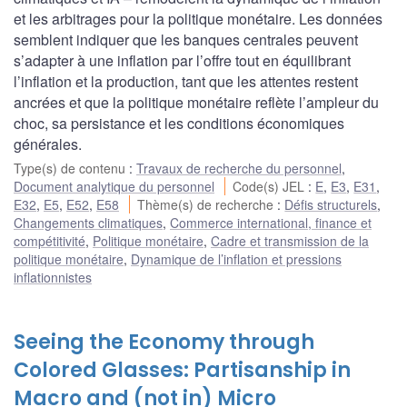
et les arbitrages pour la politique monétaire. Les données
semblent indiquer que les banques centrales peuvent
s’adapter à une inflation par l’offre tout en équilibrant
l’inflation et la production, tant que les attentes restent
ancrées et que la politique monétaire reflète l’ampleur du
choc, sa persistance et les conditions économiques
générales.
Type(s) de contenu
:
Travaux de recherche du personnel
,
Document analytique du personnel
Code(s) JEL
:
E
,
E3
,
E31
,
E32
,
E5
,
E52
,
E58
Thème(s) de recherche
:
Défis structurels
,
Changements climatiques
,
Commerce international, finance et
compétitivité
,
Politique monétaire
,
Cadre et transmission de la
politique monétaire
,
Dynamique de l’inflation et pressions
inflationnistes
Seeing the Economy through
Colored Glasses: Partisanship in
Macro and (not in) Micro