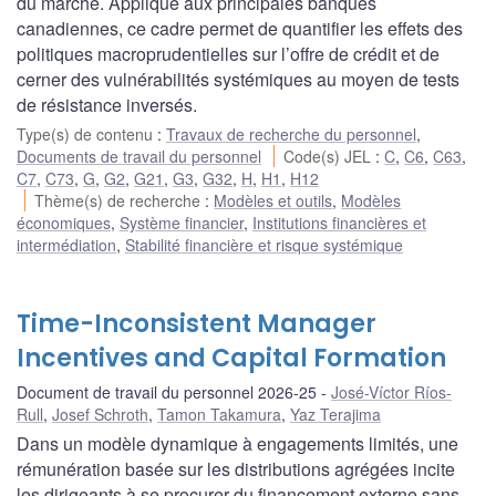
du marché. Appliqué aux principales banques
canadiennes, ce cadre permet de quantifier les effets des
politiques macroprudentielles sur l’offre de crédit et de
cerner des vulnérabilités systémiques au moyen de tests
de résistance inversés.
Type(s) de contenu
:
Travaux de recherche du personnel
,
Documents de travail du personnel
Code(s) JEL
:
C
,
C6
,
C63
,
C7
,
C73
,
G
,
G2
,
G21
,
G3
,
G32
,
H
,
H1
,
H12
Thème(s) de recherche
:
Modèles et outils
,
Modèles
économiques
,
Système financier
,
Institutions financières et
intermédiation
,
Stabilité financière et risque systémique
Time-Inconsistent Manager
Incentives and Capital Formation
Document de travail du personnel 2026-25
José-Víctor Ríos-
Rull
,
Josef Schroth
,
Tamon Takamura
,
Yaz Terajima
Dans un modèle dynamique à engagements limités, une
rémunération basée sur les distributions agrégées incite
les dirigeants à se procurer du financement externe sans