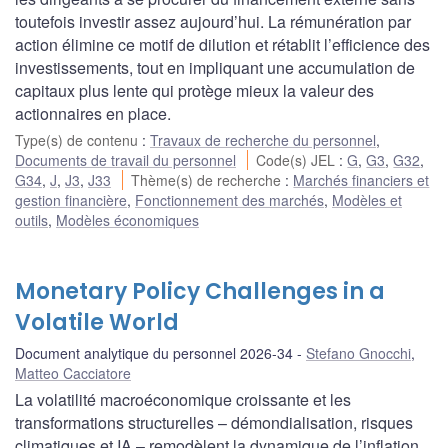
toutefois investir assez aujourd’hui. La rémunération par
action élimine ce motif de dilution et rétablit l’efficience des
investissements, tout en impliquant une accumulation de
capitaux plus lente qui protège mieux la valeur des
actionnaires en place.
Type(s) de contenu
:
Travaux de recherche du personnel
,
Documents de travail du personnel
Code(s) JEL
:
G
,
G3
,
G32
,
G34
,
J
,
J3
,
J33
Thème(s) de recherche
:
Marchés financiers et
gestion financière
,
Fonctionnement des marchés
,
Modèles et
outils
,
Modèles économiques
Monetary Policy Challenges in a
Volatile World
Document analytique du personnel 2026-34
Stefano Gnocchi
,
Matteo Cacciatore
La volatilité macroéconomique croissante et les
transformations structurelles – démondialisation, risques
climatiques et IA – remodèlent la dynamique de l’inflation