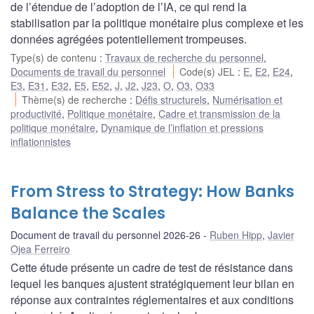
de l’étendue de l’adoption de l’IA, ce qui rend la
stabilisation par la politique monétaire plus complexe et les
données agrégées potentiellement trompeuses.
Type(s) de contenu
:
Travaux de recherche du personnel
,
Documents de travail du personnel
Code(s) JEL
:
E
,
E2
,
E24
,
E3
,
E31
,
E32
,
E5
,
E52
,
J
,
J2
,
J23
,
O
,
O3
,
O33
Thème(s) de recherche
:
Défis structurels
,
Numérisation et
productivité
,
Politique monétaire
,
Cadre et transmission de la
politique monétaire
,
Dynamique de l’inflation et pressions
inflationnistes
From Stress to Strategy: How Banks
Balance the Scales
Document de travail du personnel 2026-26
Ruben Hipp
,
Javier
Ojea Ferreiro
Cette étude présente un cadre de test de résistance dans
lequel les banques ajustent stratégiquement leur bilan en
réponse aux contraintes réglementaires et aux conditions