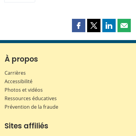
Partager
Partager
Partager
Part
cette
cette
cette
cette
page
page
page
page
sur
sur
sur
par
Facebook
X
LinkedIn
courr
À propos
Carrières
Accessibilité
Photos et vidéos
Ressources éducatives
Prévention de la fraude
Sites affiliés