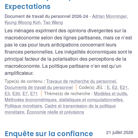
Expectations
Document de travail du personnel 2026-24
Adrian Monninger
,
Kyung Woong Koh
,
Tao Wang
Les ménages expriment des opinions divergentes sur la
macroéconomie selon des lignes partisanes, mais ce n’est
pas le cas pour leurs anticipations concernant leurs
finances personnelles. Les inégalités économiques sont le
principal facteur de la polarisation des perceptions de la
macroéconomie. La politique partisane n’en est qu’un
amplificateur.
Type(s) de contenu
:
Travaux de recherche du personnel
,
Documents de travail du personnel
Code(s) JEL
:
E
,
E2
,
E21
,
E3
,
E30
,
E7
,
E71
Thème(s) de recherche
:
Modèles et outils
,
Méthodes économétriques, statistiques et computationnelles
,
Politique monétaire
,
Cadre et transmission de la politique
monétaire
,
Économie réelle et prévisions
Enquête sur la confiance
21 juillet 2026