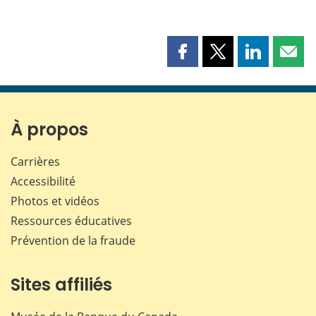
Partager
Partager
Partager
Part
cette
cette
cette
cette
page
page
page
page
sur
sur
sur
par
Facebook
X
LinkedIn
courr
À propos
Carrières
Accessibilité
Photos et vidéos
Ressources éducatives
Prévention de la fraude
Sites affiliés