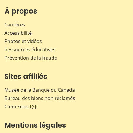
sur
sur
sur
par
Facebook
X
LinkedIn
courr
À propos
Carrières
Accessibilité
Photos et vidéos
Ressources éducatives
Prévention de la fraude
Sites affiliés
Musée de la Banque du Canada
Bureau des biens non réclamés
Connexion
FSP
Mentions légales