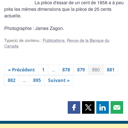
La pièce d'essai de un cent de 1858 a à peu
près les mêmes dimensions que la pièce de 25 cents
actuelle.
Photographie : James Zagon.
Type(s) de contenu
:
Publications
,
Revue de la Banque du
Canada
« Précédent
1
…
878
879
880
881
882
…
895
Suivant »
Partager
Partager
Partager
Part
cette
cette
cette
cette
page
page
page
page