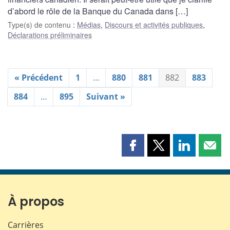
d’abord le rôle de la Banque du Canada dans […]
Type(s) de contenu
:
Médias
,
Discours et activités publiques
,
Déclarations préliminaires
« Précédent
1
…
880
881
882
883
884
…
895
Suivant »
Partager
Partager
Partager
Part
cette
cette
cette
cette
page
page
page
page
sur
sur
sur
par
Facebook
X
LinkedIn
courr
À propos
Carrières