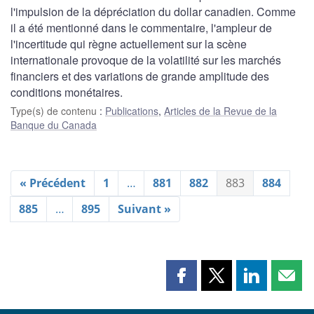
l'impulsion de la dépréciation du dollar canadien. Comme
il a été mentionné dans le commentaire, l'ampleur de
l'incertitude qui règne actuellement sur la scène
internationale provoque de la volatilité sur les marchés
financiers et des variations de grande amplitude des
conditions monétaires.
Type(s) de contenu
:
Publications
,
Articles de la Revue de la
Banque du Canada
« Précédent
1
…
881
882
883
884
885
…
895
Suivant »
Partager
Partager
Partager
Part
cette
cette
cette
cette