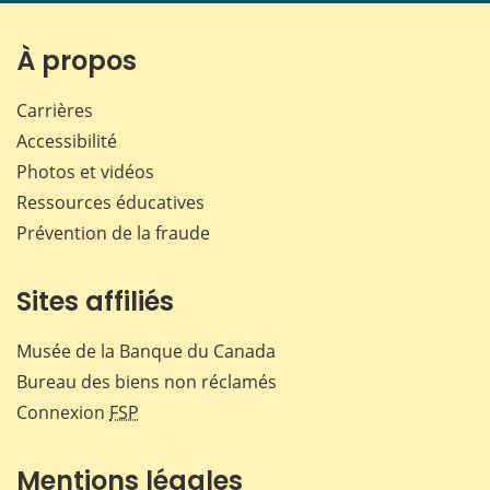
page
page
page
page
sur
sur
sur
par
Facebook
X
LinkedIn
courr
À propos
Carrières
Accessibilité
Photos et vidéos
Ressources éducatives
Prévention de la fraude
Sites affiliés
Musée de la Banque du Canada
Bureau des biens non réclamés
Connexion
FSP
Mentions légales