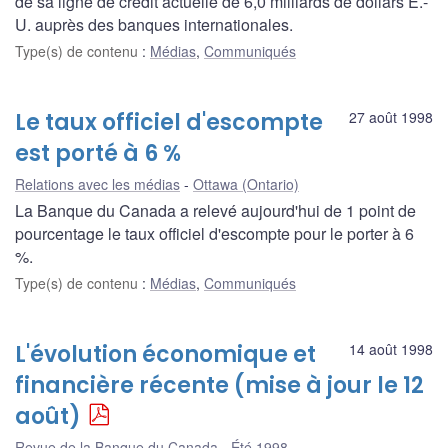
de sa ligne de crédit actuelle de 6,0 milliards de dollars É.-
U. auprès des banques internationales.
Type(s) de contenu
:
Médias
,
Communiqués
Le taux officiel d'escompte
27 août 1998
est porté à 6 %
Relations avec les médias
Ottawa (Ontario)
La Banque du Canada a relevé aujourd'hui de 1 point de
pourcentage le taux officiel d'escompte pour le porter à 6
%.
Type(s) de contenu
:
Médias
,
Communiqués
L'évolution économique et
14 août 1998
financière récente (mise à jour le 12
août)
Revue de la Banque du Canada - Été 1998