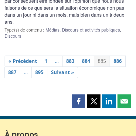
par conséquent être fondée sur l'opinion que nous nous
faisons de ce que sera la situation économique non pas
dans un jour ni dans un mois, mais bien dans un à deux
ans.
Type(s) de contenu
:
Médias
,
Discours et activités publiques
,
Discours
« Précédent
1
…
883
884
885
886
887
…
895
Suivant »
Partager
Partager
Partager
Part
cette
cette
cette
cette
page
page
page
page
sur
sur
sur
par
Facebook
X
LinkedIn
courr
À propos