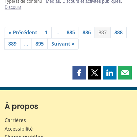
Type(s) de contenu
:
Médias
,
Discours et activités publiques
,
Discours
« Précédent
1
…
885
886
887
888
889
…
895
Suivant »
Partager
Partager
Partager
Part
cette
cette
cette
cette
page
page
page
page
sur
sur
sur
par
Facebook
X
LinkedIn
courr
À propos
Carrières
Accessibilité