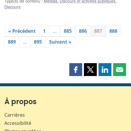
Type(s) de contenu
:
Médias
,
Discours et activités publiques
,
Discours
« Précédent
1
…
885
886
887
888
889
…
895
Suivant »
Partager
Partager
Partager
Part
cette
cette
cette
cette
page
page
page
page
sur
sur
sur
par
Facebook
X
LinkedIn
courr
À propos
Carrières
Accessibilité