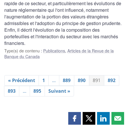
rapide de ce secteur, et particulièrement les évolutions de
nature réglementaire qui l'ont influencé, notamment
l'augmentation de la portion des valeurs étrangères
admissibles et l'adoption du principe de gestion prudente.
Enfin, il décrit l'évolution de la composition des
portefeuilles et l'interaction du secteur avec les marchés
financiers.
Type(s) de contenu
:
Publications
,
Articles de la Revue de la
Banque du Canada
« Précédent
1
…
889
890
891
892
893
…
895
Suivant »
Partager
Partager
Partager
Part
cette
cette
cette
cette