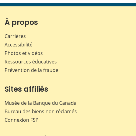
page
page
page
page
sur
sur
sur
par
Facebook
X
LinkedIn
courr
À propos
Carrières
Accessibilité
Photos et vidéos
Ressources éducatives
Prévention de la fraude
Sites affiliés
Musée de la Banque du Canada
Bureau des biens non réclamés
Connexion
FSP