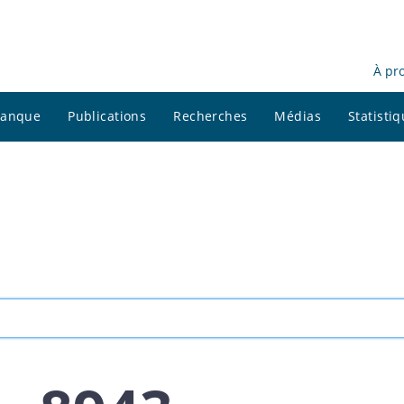
À pr
 banque
Publications
Recherches
Médias
Statisti