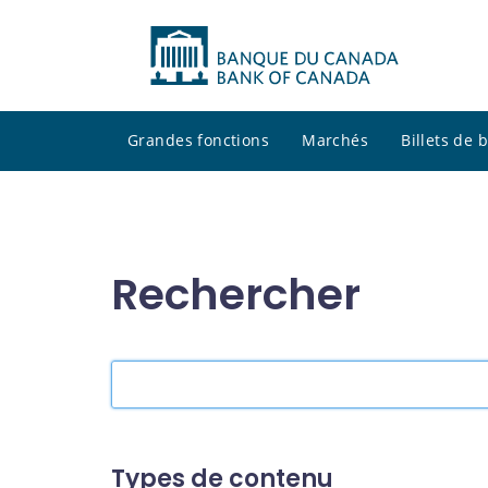
Grandes fonctions
Marchés
Billets de
Rechercher
Rechercher
dans
le
site
Types de contenu