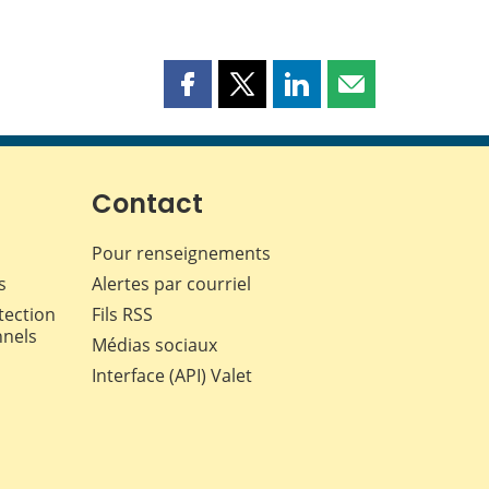
Partager
Partager
Partager
Partager
cette
cette
cette
cette
page
page
page
page
sur
sur
sur
par
Facebook
X
LinkedIn
courriel
Contact
Pour renseignements
s
Alertes par courriel
tection
Fils RSS
nnels
Médias sociaux
Interface (API) Valet