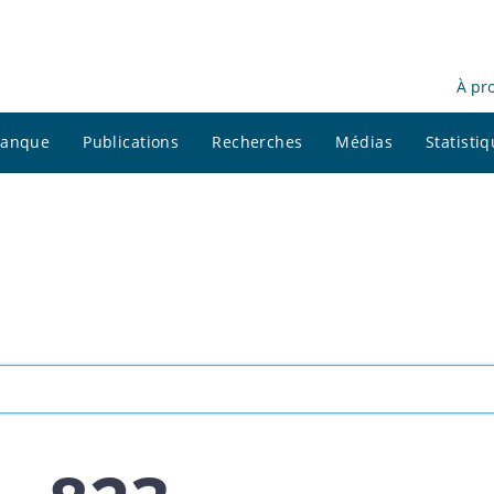
À pr
 banque
Publications
Recherches
Médias
Statisti