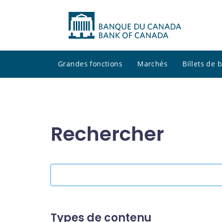
Grandes fonctions
Marchés
Billets de
Rechercher
Rechercher
dans
le
site
Types de contenu