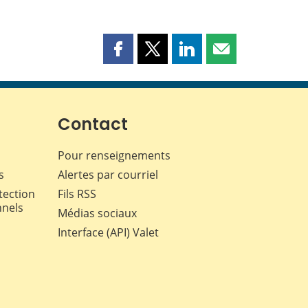
Partager
Partager
Partager
Partager
cette
cette
cette
cette
page
page
page
page
sur
sur
sur
par
Facebook
X
LinkedIn
courriel
Contact
Pour renseignements
s
Alertes par courriel
tection
Fils RSS
nnels
Médias sociaux
Interface (API) Valet