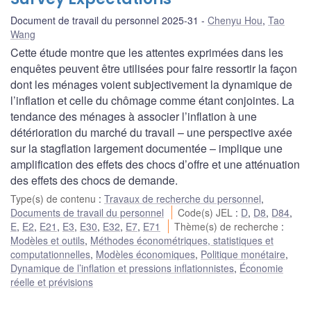
Document de travail du personnel 2025-31
Chenyu Hou
,
Tao
Wang
Cette étude montre que les attentes exprimées dans les
enquêtes peuvent être utilisées pour faire ressortir la façon
dont les ménages voient subjectivement la dynamique de
l’inflation et celle du chômage comme étant conjointes. La
tendance des ménages à associer l’inflation à une
détérioration du marché du travail – une perspective axée
sur la stagflation largement documentée – implique une
amplification des effets des chocs d’offre et une atténuation
des effets des chocs de demande.
Type(s) de contenu
:
Travaux de recherche du personnel
,
Documents de travail du personnel
Code(s) JEL
:
D
,
D8
,
D84
,
E
,
E2
,
E21
,
E3
,
E30
,
E32
,
E7
,
E71
Thème(s) de recherche
:
Modèles et outils
,
Méthodes économétriques, statistiques et
computationnelles
,
Modèles économiques
,
Politique monétaire
,
Dynamique de l’inflation et pressions inflationnistes
,
Économie
réelle et prévisions