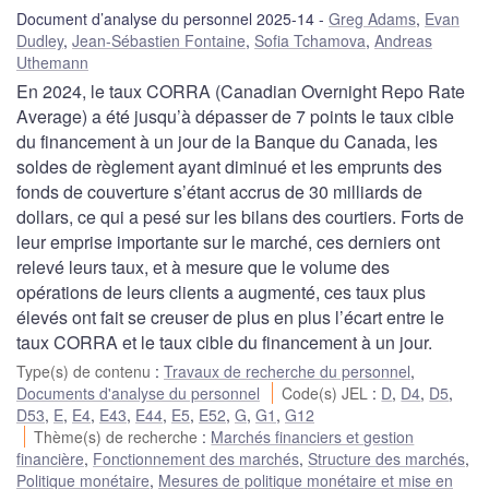
Document d’analyse du personnel 2025-14
Greg Adams
,
Evan
Dudley
,
Jean-Sébastien Fontaine
,
Sofia Tchamova
,
Andreas
Uthemann
En 2024, le taux CORRA (Canadian Overnight Repo Rate
Average) a été jusqu’à dépasser de 7 points le taux cible
du financement à un jour de la Banque du Canada, les
soldes de règlement ayant diminué et les emprunts des
fonds de couverture s’étant accrus de 30 milliards de
dollars, ce qui a pesé sur les bilans des courtiers. Forts de
leur emprise importante sur le marché, ces derniers ont
relevé leurs taux, et à mesure que le volume des
opérations de leurs clients a augmenté, ces taux plus
élevés ont fait se creuser de plus en plus l’écart entre le
taux CORRA et le taux cible du financement à un jour.
Type(s) de contenu
:
Travaux de recherche du personnel
,
Documents d'analyse du personnel
Code(s) JEL
:
D
,
D4
,
D5
,
D53
,
E
,
E4
,
E43
,
E44
,
E5
,
E52
,
G
,
G1
,
G12
Thème(s) de recherche
:
Marchés financiers et gestion
financière
,
Fonctionnement des marchés
,
Structure des marchés
,
Politique monétaire
,
Mesures de politique monétaire et mise en