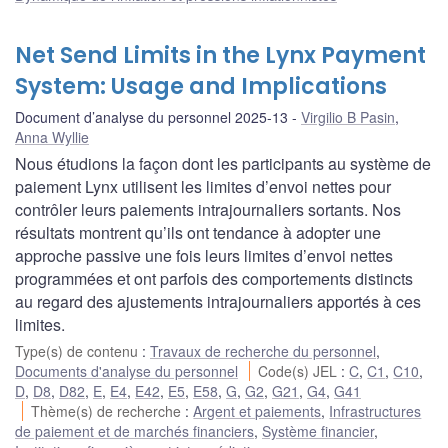
Net Send Limits in the Lynx Payment
System: Usage and Implications
Document d’analyse du personnel 2025-13
Virgilio B Pasin
,
Anna Wyllie
Nous étudions la façon dont les participants au système de
paiement Lynx utilisent les limites d’envoi nettes pour
contrôler leurs paiements intrajournaliers sortants. Nos
résultats montrent qu’ils ont tendance à adopter une
approche passive une fois leurs limites d’envoi nettes
programmées et ont parfois des comportements distincts
au regard des ajustements intrajournaliers apportés à ces
limites.
Type(s) de contenu
:
Travaux de recherche du personnel
,
Documents d'analyse du personnel
Code(s) JEL
:
C
,
C1
,
C10
,
D
,
D8
,
D82
,
E
,
E4
,
E42
,
E5
,
E58
,
G
,
G2
,
G21
,
G4
,
G41
Thème(s) de recherche
:
Argent et paiements
,
Infrastructures
de paiement et de marchés financiers
,
Système financier
,