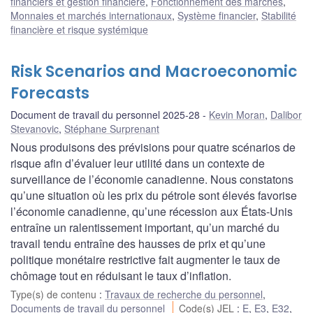
financiers et gestion financière
,
Fonctionnement des marchés
,
Monnaies et marchés internationaux
,
Système financier
,
Stabilité
financière et risque systémique
Risk Scenarios and Macroeconomic
Forecasts
Document de travail du personnel 2025-28
Kevin Moran
,
Dalibor
Stevanovic
,
Stéphane Surprenant
Nous produisons des prévisions pour quatre scénarios de
risque afin d’évaluer leur utilité dans un contexte de
surveillance de l’économie canadienne. Nous constatons
qu’une situation où les prix du pétrole sont élevés favorise
l’économie canadienne, qu’une récession aux États-Unis
entraîne un ralentissement important, qu’un marché du
travail tendu entraîne des hausses de prix et qu’une
politique monétaire restrictive fait augmenter le taux de
chômage tout en réduisant le taux d’inflation.
Type(s) de contenu
:
Travaux de recherche du personnel
,
Documents de travail du personnel
Code(s) JEL
:
E
,
E3
,
E32
,