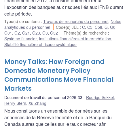
financement en 2017, a considérablement réduit
l’exposition des banques aux risques liés aux IFNB durant
cette période.
Type(s) de contenu
:
Travaux de recherche du personnel
,
Notes
analytiques du personnel
Code(s) JEL
:
C
,
C5
,
C58
,
G
,
G0
,
G01
,
G2
,
G21
,
G23
,
G3
,
G32
Thème(s) de recherche
:
Système financier
,
Institutions financières et intermédiation
,
Stabilité financière et risque systémique
Money Talks: How Foreign and
Domestic Monetary Policy
Communications Move Financial
Markets
Document de travail du personnel 2025-33
Rodrigo Sekkel
,
Henry Stern
,
Xu Zhang
Nous constituons un ensemble de données sur les
annonces de la Réserve fédérale et de la Banque du
Canada autres que celles sur le taux directeur afin