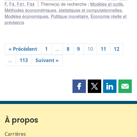
F
,
F4
,
F41
,
F44
Thème(s) de recherche
:
Modèles et outils
,
Méthodes économétriques, statistiques et computationnelles
,
Modèles économiques
,
Politique monétaire
,
Économie réelle et
prévisions
« Précédent
1
…
8
9
10
11
12
…
113
Suivant »
Partager
Partager
Partager
Part
cette
cette
cette
cette
page
page
page
page
sur
sur
sur
par
Facebook
X
LinkedIn
courr
À propos
Carrières