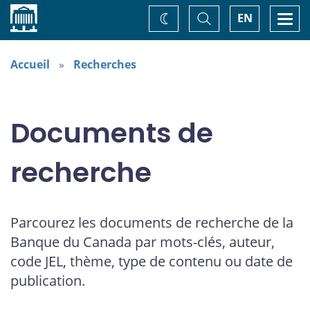
Accueil
Basculer
Togg
EN
Changez
la
navi
recherche
de
thème
Accueil
Recherches
Documents de
recherche
Parcourez les documents de recherche de la
Banque du Canada par mots-clés, auteur,
code JEL, thème, type de contenu ou date de
publication.