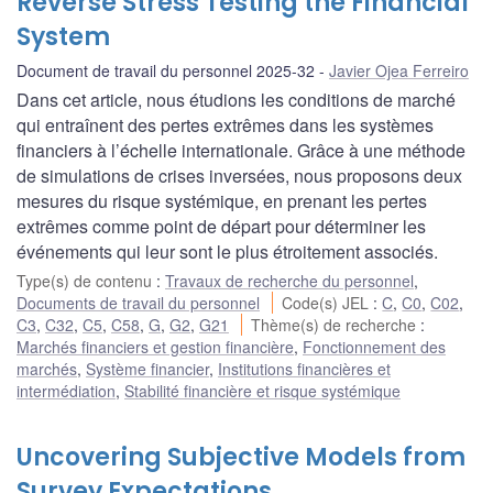
Reverse Stress Testing the Financial
System
Document de travail du personnel 2025-32
Javier Ojea Ferreiro
Dans cet article, nous étudions les conditions de marché
qui entraînent des pertes extrêmes dans les systèmes
financiers à l’échelle internationale. Grâce à une méthode
de simulations de crises inversées, nous proposons deux
mesures du risque systémique, en prenant les pertes
extrêmes comme point de départ pour déterminer les
événements qui leur sont le plus étroitement associés.
Type(s) de contenu
:
Travaux de recherche du personnel
,
Documents de travail du personnel
Code(s) JEL
:
C
,
C0
,
C02
,
C3
,
C32
,
C5
,
C58
,
G
,
G2
,
G21
Thème(s) de recherche
:
Marchés financiers et gestion financière
,
Fonctionnement des
marchés
,
Système financier
,
Institutions financières et
intermédiation
,
Stabilité financière et risque systémique
Uncovering Subjective Models from
Survey Expectations