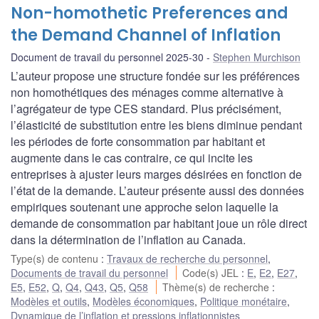
Non-homothetic Preferences and
the Demand Channel of Inflation
Document de travail du personnel 2025-30
Stephen Murchison
L’auteur propose une structure fondée sur les préférences
non homothétiques des ménages comme alternative à
l’agrégateur de type CES standard. Plus précisément,
l’élasticité de substitution entre les biens diminue pendant
les périodes de forte consommation par habitant et
augmente dans le cas contraire, ce qui incite les
entreprises à ajuster leurs marges désirées en fonction de
l’état de la demande. L’auteur présente aussi des données
empiriques soutenant une approche selon laquelle la
demande de consommation par habitant joue un rôle direct
dans la détermination de l’inflation au Canada.
Type(s) de contenu
:
Travaux de recherche du personnel
,
Documents de travail du personnel
Code(s) JEL
:
E
,
E2
,
E27
,
E5
,
E52
,
Q
,
Q4
,
Q43
,
Q5
,
Q58
Thème(s) de recherche
:
Modèles et outils
,
Modèles économiques
,
Politique monétaire
,
Dynamique de l’inflation et pressions inflationnistes