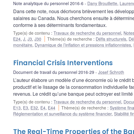
Note analytique du personnel 2016-6
Dany Brouillette
,
Lauren
Dans cette note, nous décrivons brièvement les dévelop
salaires au Canada. Nous cherchons ensuite à déterminer
conforme à ses déterminants fondamentaux.
Type(s) de contenu
:
Travaux de recherche du personnel
,
Notes
E24
,
J
,
J3
,
J30
Thème(s) de recherche
:
Défis structurels
,
Dé
monétaire
,
Dynamique de l’inflation et pressions inflationnistes
,
Financial Crisis Interventions
Document de travail du personnel 2016-29
Josef Schroth
L’auteur élabore un modèle d’une économie où le crédit ba
productif et le lissage de la consommation individuelle f
revenus. Le crédit qu’une banque peut octroyer est limité
Type(s) de contenu
:
Travaux de recherche du personnel
,
Docum
E13
,
E3
,
E32
,
E4
,
E44
Thème(s) de recherche
:
Système fina
Réglementation et surveillance du système financier
,
Stabilité 
The Real-Time Properties of the Ba