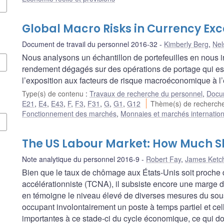
Global Macro Risks in Currency Exc
Document de travail du personnel 2016-32
Kimberly Berg
,
Nel
Nous analysons un échantillon de portefeuilles en nous i
rendement dégagés sur des opérations de portage qui es
l’exposition aux facteurs de risque macroéconomique à l’é
Type(s) de contenu
:
Travaux de recherche du personnel
,
Docum
E21
,
E4
,
E43
,
F
,
F3
,
F31
,
G
,
G1
,
G12
Thème(s) de recherc
Fonctionnement des marchés
,
Monnaies et marchés internatio
The US Labour Market: How Much S
Note analytique du personnel 2016-9
Robert Fay
,
James Ketc
Bien que le taux de chômage aux États-Unis soit proche
accélérationniste (TCNA), il subsiste encore une marge 
en témoigne le niveau élevé de diverses mesures du sous-e
occupant involontairement un poste à temps partiel et c
importantes à ce stade-ci du cycle économique, ce qui don