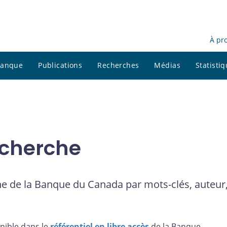
À pr
 banque
Publications
Recherches
Médias
Statisti
cherche
e de la Banque du Canada par mots-clés, auteur,
nible dans le
référentiel en libre accès
de la Banque.