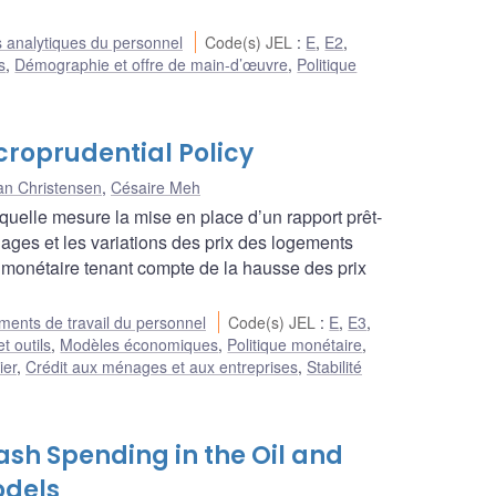
 analytiques du personnel
Code(s) JEL
:
E
,
E2
,
s
,
Démographie et offre de main-d’œuvre
,
Politique
roprudential Policy
an Christensen
,
Césaire Meh
uelle mesure la mise en place d’un rapport prêt-
ages et les variations des prix des logements
e monétaire tenant compte de la hausse des prix
ents de travail du personnel
Code(s) JEL
:
E
,
E3
,
t outils
,
Modèles économiques
,
Politique monétaire
,
ier
,
Crédit aux ménages et aux entreprises
,
Stabilité
ash Spending in the Oil and
odels