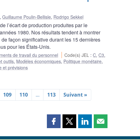
,
Guillaume Poulin-Bellisle
,
Rodrigo Sekkel
de l’écart de production produites par le
années 1980. Nos résultats tendent à montrer
de façon significative durant les 15 dernières
us pour les États-Unis.
ents de travail du personnel
Code(s) JEL
:
C
,
C3
,
t outils
,
Modèles économiques
,
Politique monétaire
,
 et prévisions
109
110
…
113
Suivant »
Partager
Partager
Partager
Partager
cette
cette
cette
cette
page
page
page
page