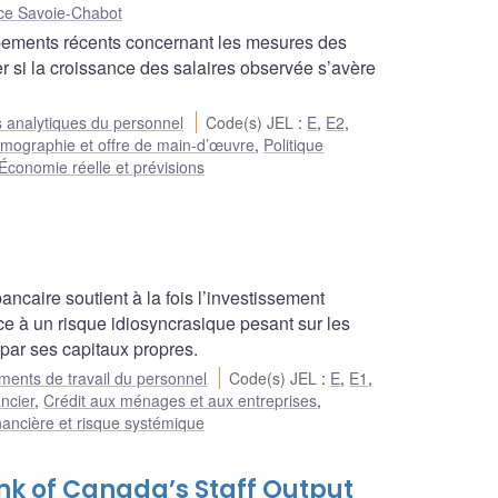
ce Savoie-Chabot
pements récents concernant les mesures des
 si la croissance des salaires observée s’avère
 analytiques du personnel
Code(s) JEL
:
E
,
E2
,
mographie et offre de main-d’œuvre
,
Politique
Économie réelle et prévisions
ncaire soutient à la fois l’investissement
ace à un risque idiosyncrasique pesant sur les
 par ses capitaux propres.
ents de travail du personnel
Code(s) JEL
:
E
,
E1
,
ncier
,
Crédit aux ménages et aux entreprises
,
financière et risque systémique
nk of Canada’s Staff Output