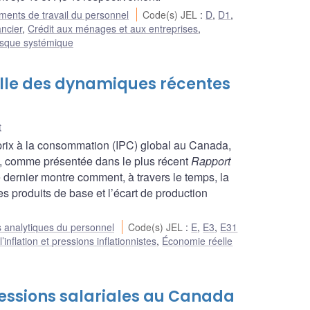
ents de travail du personnel
Code(s) JEL
:
D
,
D1
,
ncier
,
Crédit aux ménages et aux entreprises
,
 risque systémique
elle des dynamiques récentes
t
 prix à la consommation (IPC) global au Canada,
, comme présentée dans le plus récent
Rapport
e dernier montre comment, à travers le temps, la
es produits de base et l’écart de production
 analytiques du personnel
Code(s) JEL
:
E
,
E3
,
E31
inflation et pressions inflationnistes
,
Économie réelle
essions salariales au Canada