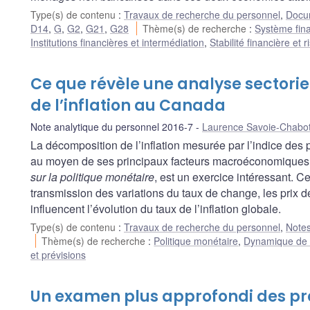
Type(s) de contenu
:
Travaux de recherche du personnel
,
Docum
D14
,
G
,
G2
,
G21
,
G28
Thème(s) de recherche
:
Système fina
Institutions financières et intermédiation
,
Stabilité financière et
Ce que révèle une analyse sectori
de l’inflation au Canada
Note analytique du personnel 2016-7
Laurence Savoie-Chabo
La décomposition de l’inflation mesurée par l’indice des
au moyen de ses principaux facteurs macroéconomiques
sur la politique monétaire
, est un exercice intéressant. C
transmission des variations du taux de change, les prix d
influencent l’évolution du taux de l’inflation globale.
Type(s) de contenu
:
Travaux de recherche du personnel
,
Notes
Thème(s) de recherche
:
Politique monétaire
,
Dynamique de l’
et prévisions
Un examen plus approfondi des pr