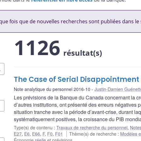
ue fois que de nouvelles recherches sont publiées dans le 
1126
résultat(s)
The Case of Serial Disappointment
Note analytique du personnel 2016-10
Justin-Damien Guénett
Les prévisions de la Banque du Canada concernant la cr
d’autres institutions, ont présenté des erreurs négatives 
situation tranche avec la période d’avant-crise, durant laq
systématiquement positives, la croissance du PIB mondia
Type(s) de contenu
:
Travaux de recherche du personnel
,
Notes
E27
,
E6
,
E66
,
F
,
F0
,
F01
Thème(s) de recherche
:
Modèles et
Économie réelle et prévisions