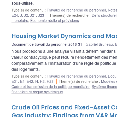
sous-utilisé.
Type(s) de contenu
:
Travaux de recherche du personnel
,
Notes
E24
,
J
,
J2
,
J21
,
J23
Thème(s) de recherche
:
Défis structurel
monétaire
,
Économie réelle et prévisions
Housing Market Dynamics and Mac
Document de travail du personnel 2016-31
Gabriel Bruneau
,
I
Nous procédons à une analyse visant à déterminer dans q
valeur contracyclique peut réduire l’endettement des mén
comparativement à l’instauration d’une règle de politiqu
des logements.
Type(s) de contenu
:
Travaux de recherche du personnel
,
Docum
E31
,
E4
,
E42
,
H
,
H2
,
H23
Thème(s) de recherche
:
Modèles e
Cadre et transmission de la politique monétaire
,
Système financ
financière et risque systémique
Crude Oil Prices and Fixed-Asset C
Gas Industry: Findings from VAR M