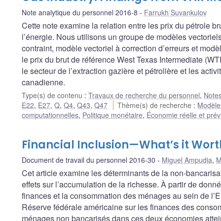
Note analytique du personnel 2016-8
Farrukh Suvankulov
Cette note examine la relation entre les prix du pétrole b
l’énergie. Nous utilisons un groupe de modèles vectorie
contraint, modèle vectoriel à correction d’erreurs et modè
le prix du brut de référence West Texas Intermediate (WT
le secteur de l’extraction gazière et pétrolière et les acti
canadienne.
Type(s) de contenu
:
Travaux de recherche du personnel
,
Notes
E22
,
E27
,
Q
,
Q4
,
Q43
,
Q47
Thème(s) de recherche
:
Modèles
computationnelles
,
Politique monétaire
,
Économie réelle et prév
Financial Inclusion—What’s it Wort
Document de travail du personnel 2016-30
Miguel Ampudia
,
M
Cet article examine les déterminants de la non-bancarisa
effets sur l’accumulation de la richesse. À partir de donn
finances et la consommation des ménages au sein de l’E
Réserve fédérale américaine sur les finances des consomm
ménages non bancarisés dans ces deux économies attein