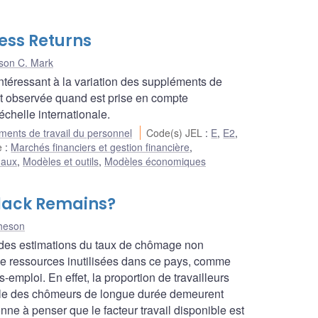
ess Returns
son C. Mark
ntéressant à la variation des suppléments de
t observée quand est prise en compte
chelle internationale.
ents de travail du personnel
Code(s) JEL
:
E
,
E2
,
he
:
Marchés financiers et gestion financière
,
naux
,
Modèles et outils
,
Modèles économiques
lack Remains?
heson
 des estimations du taux de chômage non
de ressources inutilisées dans ce pays, comme
mploi. En effet, la proportion de travailleurs
elle des chômeurs de longue durée demeurent
ne à penser que le facteur travail disponible est