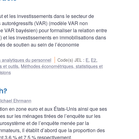
rut et les investissements dans le secteur de
ls autorégressifs (VAR) (modèle VAR non
le VAR bayésien) pour formaliser la relation entre
I) et les investissements en immobilisations dans
vités de soutien au sein de l’économie
 analytiques du personnel
Code(s) JEL
:
E
,
E2
,
 et outils
,
Méthodes économétriques, statistiques et
isions
h?
ichael Ehrmann
tion en zone euro et aux États-Unis ainsi que ses
ées sur les ménages tirées de l’enquête sur les
urosystème et de l’enquête menée par la
ateurs, il établit d’abord que la proportion des
t 3,6 % et 7,5 % respectivement.