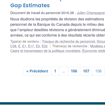
Gap Estimates
Document de travail du personnel 2016-28
Julien Champagne
Nous étudions les propriétés de révision des estimations 
personnel de la Banque du Canada depuis le milieu des 
que l’ampleur desdites révisions a généralement diminué 
années, ce qui est conforme à des résultats récents obten
Type(s) de contenu
:
Travaux de recherche du personnel
,
Docum
C38
,
E
,
E1
,
E17
,
E3
,
E32
Thème(s) de recherche
:
Modèles e
Cadre et transmission de la politique monétaire
,
Économie réelle
« Précédent
1
…
106
107
108