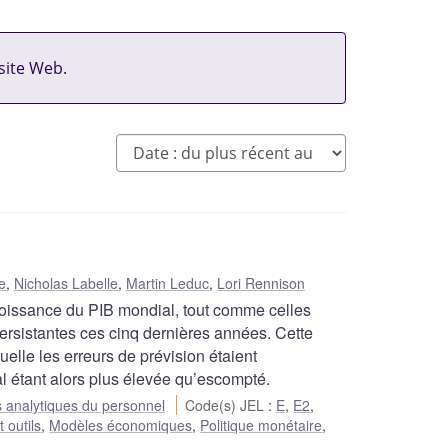
site Web.
e
,
Nicholas Labelle
,
Martin Leduc
,
Lori Rennison
oissance du PIB mondial, tout comme celles
persistantes ces cinq dernières années. Cette
uelle les erreurs de prévision étaient
l étant alors plus élevée qu’escompté.
 analytiques du personnel
Code(s) JEL
:
E
,
E2
,
 outils
,
Modèles économiques
,
Politique monétaire
,